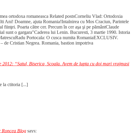
n lumea ortodoxa romaneasca Related postsCorneliu Vlad: Ortodoxia
Multi Ani! Doamne, ajuta Romania!Intalnirea cu Mos Craciun, Parintele
l fiinţei. Poarta către cer. Precum în cer aşa şi pe pământClaude
al sunt o gargara"Caderea lui Lenin. Bucuresti, 3 martie 1990. Istoria
orin MatrescuRadu Portocala: O cusca numita RomaniaEXCLUSIV.
l – de Cristian Negrea. Romania, bastion impotriva
e 2012: “Satul, Biserica, Scoala. Avem de lupta cu doi mari vrajmasi
a ctitoria [...]
or Roncea Blog
says: