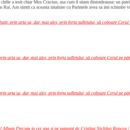
n chilie a iesit chiar Mos Craciun, asa cum il stiam dintotdeauna: un patri
in Rai. Am simtit ca aceasta intalnire cu Parintele avea sa imi schimbe via
it, prin arta sa, dar, mai ales, prin forţa sufletului, să coboare Cerul 
in arta sa, dar, mai ales, prin forţa sufletului, să coboare Cerul pe păm
in arta sa, dar, mai ales, prin forţa sufletului, să coboare Cerul pe păm
l Album Precum in cer asa si pe pamant de Cristina Nichitus Roncea | 