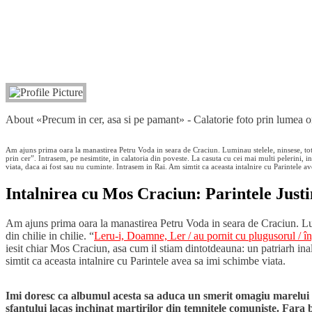
About «Precum in cer, asa si pe pamant» - Calatorie foto prin 
Am ajuns prima oara la manastirea Petru Voda in seara de Craciun. Luminau stelele, ninsese, totu
prin cer”. Intrasem, pe nesimtite, in calatoria din poveste. La casuta cu cei mai multi pelerini, in
viata, daca ai fost sau nu cuminte. Intrasem in Rai. Am simtit ca aceasta intalnire cu Parintele a
Intalnirea cu Mos Craciun: Parintele Just
Am ajuns prima oara la manastirea Petru Voda in seara de Craciun. Lumi
din chilie in chilie. “
Leru-i, Doamne, Ler / au pornit cu plugusorul / în
iesit chiar Mos Craciun, asa cum il stiam dintotdeauna: un patriarh inal
simtit ca aceasta intalnire cu Parintele avea sa imi schimbe viata.
Imi doresc ca albumul acesta sa aduca un smerit omagiu marelui ma
sfantului lacas inchinat martirilor din temnitele comuniste. Fara b