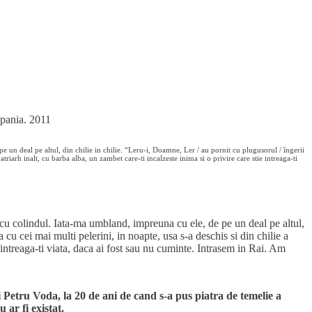
pania. 2011
un deal pe altul, din chilie in chilie. “Leru-i, Doamne, Ler / au pornit cu plugusorul / îngerii
triarh inalt, cu barba alba, un zambet care-ti incalzeste inima si o privire care stie intreaga-ti
cu colindul. Iata-ma umbland, impreuna cu ele, de pe un deal pe altul,
 cu cei mai multi pelerini, in noapte, usa s-a deschis si din chilie a
 intreaga-ti viata, daca ai fost sau nu cuminte. Intrasem in Rai. Am
Petru Voda, la 20 de ani de cand s-a pus piatra de temelie a
 ar fi existat.