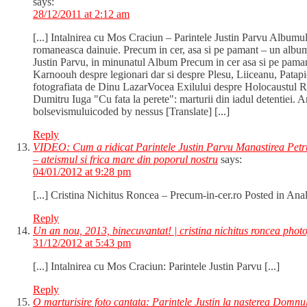
says:
28/12/2011 at 2:12 am
[...] Intalnirea cu Mos Craciun – Parintele Justin Parvu Album
romaneasca dainuie. Precum in cer, asa si pe pamant – un album
Justin Parvu, in minunatul Album Precum in cer asa si pe pamant 
Karnoouh despre legionari dar si despre Plesu, Liiceanu, Patapi
fotografiata de Dinu LazarVocea Exilului despre Holocaustul
Dumitru Iuga "Cu fata la perete": marturii din iadul detentiei
bolsevismuluicoded by nessus [Translate] [...]
Reply
VIDEO: Cum a ridicat Parintele Justin Parvu Manastirea Petru V
– ateismul si frica mare din poporul nostru
says:
04/01/2012 at 9:28 pm
[...] Cristina Nichitus Roncea – Precum-in-cer.ro Posted in Anal
Reply
Un an nou, 2013, binecuvantat! | cristina nichitus roncea pho
31/12/2012 at 5:43 pm
[...] Intalnirea cu Mos Craciun: Parintele Justin Parvu [...]
Reply
O marturisire foto cantata: Parintele Justin la nasterea Domn