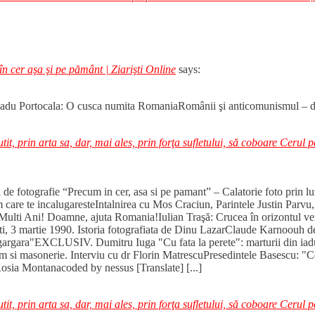
 în cer aşa şi pe pământ | Ziarişti Online
says:
sRadu Portocala: O cusca numita RomaniaRomânii şi anticomunismul – de 
t, prin arta sa, dar, mai ales, prin forţa sufletului, să coboare Cerul p
ul de fotografie “Precum in cer, asa si pe pamant” – Calatorie foto pri
 care te incalugaresteIntalnirea cu Mos Craciun, Parintele Justin Parvu
Multi Ani! Doamne, ajuta Romania!Iulian Traşă: Crucea în orizontul verti
3 martie 1990. Istoria fotografiata de Dinu LazarClaude Karnoouh despr
argara"EXCLUSIV. Dumitru Iuga "Cu fata la perete": marturii din iadu
si masonerie. Interviu cu dr Florin MatrescuPresedintele Basescu: "Cel 
sia Montanacoded by nessus [Translate] [...]
t, prin arta sa, dar, mai ales, prin forţa sufletului, să coboare Cerul p