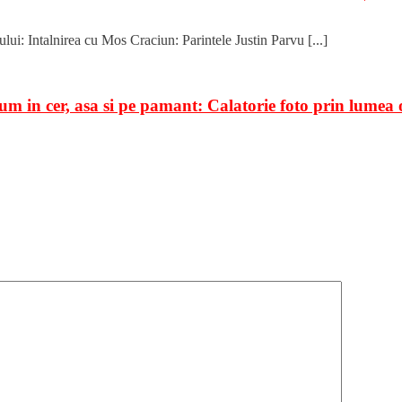
ui: Intalnirea cu Mos Craciun: Parintele Justin Parvu [...]
 in cer, asa si pe pamant: Calatorie foto prin lumea 