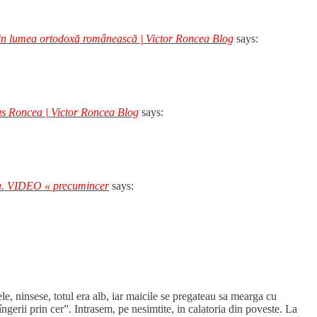
prin lumea ortodoxă românească | Victor Roncea Blog
says:
us Roncea | Victor Roncea Blog
says:
cea. VIDEO « precumincer
says:
e, ninsese, totul era alb, iar maicile se pregateau sa mearga cu
ngerii prin cer”. Intrasem, pe nesimtite, in calatoria din poveste. La