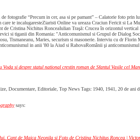
ul de fotografie “Precum in cer, asa si pe pamant” – Calatorie foto pri
 care te incalugaresteZiaristi Online va ureaza Craciun Fericit si La 
de Cristina Nichitus RonceaIulian Traşă: Crucea în orizontul vertical a
evici si tiganii din Romania: "Anticomunismul si Grupul de Dialog Soci
 Rosu, Tismaneanu, Maries, securism si masonerie. Interviu cu dr Fl
. Anticomunismul in anii '80 la Aiud si RahovaRomânii şi anticomunismu
oda si despre statul national crestin roman de Sfantul Vasile cel Mar
ize, Documentare, Editoriale, Top News Tags: 1940, 1941, 20 de ani de l
tography
says:
ului. Cant de Maica Neonila si Foto de Cristina Nichitus Roncea | Vict