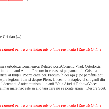
Cristian [...]
e pământ pentru a ne înălţa într-o lume purificată | Ziarişti Online
n lumea ortodoxa romaneasca Related postsCorneliu Vlad: Ortodoxia
, in minunatul Album Precum in cer asa si pe pamant de Cristina
cal al fiinţei. Poarta către cer. Precum în cer aşa şi pe pământRadu
e legionari dar si despre Plesu, Liiceanu, Patapievici si tiganii din
l detentiei. Anticomunismul in anii '80 la Aiud si RahovaVocea
mai mare risc este sa ai o tara care nu se poate apara". Despre Scut,
e pământ pentru a ne înălţa într-o lume purificată | Ziarişti Online