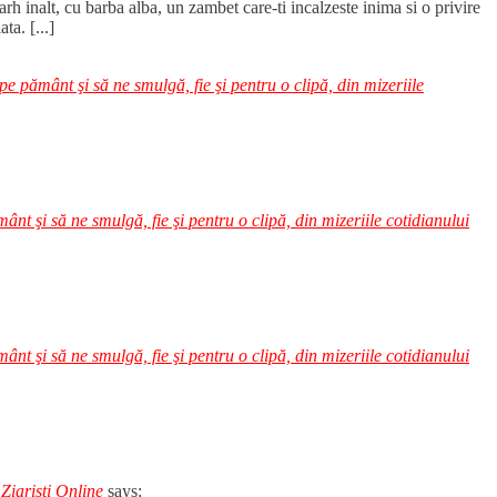
arh inalt, cu barba alba, un zambet care-ti incalzeste inima si o privire
ta. [...]
pe pământ şi să ne smulgă, fie şi pentru o clipă, din mizeriile
ânt şi să ne smulgă, fie şi pentru o clipă, din mizeriile cotidianului
ânt şi să ne smulgă, fie şi pentru o clipă, din mizeriile cotidianului
Ziarişti Online
says: