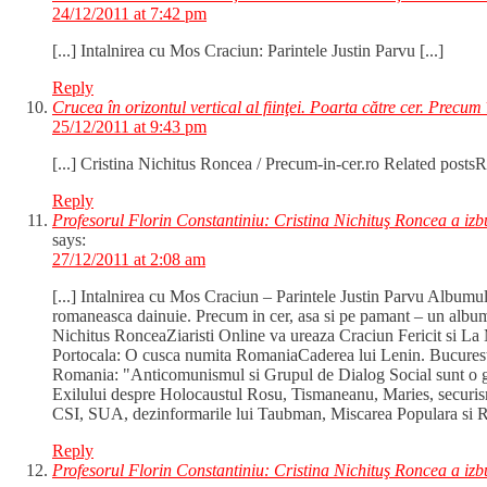
24/12/2011 at 7:42 pm
[...] Intalnirea cu Mos Craciun: Parintele Justin Parvu [...]
Reply
Crucea în orizontul vertical al fiinţei. Poarta către cer. Precum
25/12/2011 at 9:43 pm
[...] Cristina Nichitus Roncea / Precum-in-cer.ro Related post
Reply
Profesorul Florin Constantiniu: Cristina Nichituş Roncea a izbuti
says:
27/12/2011 at 2:08 am
[...] Intalnirea cu Mos Craciun – Parintele Justin Parvu Album
romaneasca dainuie. Precum in cer, asa si pe pamant – un album
Nichitus RonceaZiaristi Online va ureaza Craciun Fericit si La 
Portocala: O cusca numita RomaniaCaderea lui Lenin. Bucuresti, 
Romania: "Anticomunismul si Grupul de Dialog Social sunt o g
Exilului despre Holocaustul Rosu, Tismaneanu, Maries, securism 
CSI, SUA, dezinformarile lui Taubman, Miscarea Populara si Ro
Reply
Profesorul Florin Constantiniu: Cristina Nichituş Roncea a izbuti