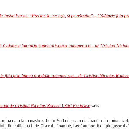
le Justin Parvu. “Precum în cer aşa, şi pe pământ” – Călătorie foto 
: Calatorie foto prin lumea ortodoxa romaneasca – de Cristina Nichit
orie foto prin lumea ortodoxa romaneasca – de Cristina Nichitus Ron
nat de Cristina Nichitus Roncea | Stiri Exclusive
says:
 prima oara la manastirea Petru Voda in seara de Craciun. Luminau stelel
l, din chilie in chilie. “Lerui, Doamne, Ler / au pornit cu plugusorul / î