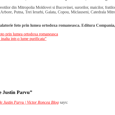
ilor din Mitropolia Moldovei si Bucovinei, surorilor, maicilor, fratilor 
bore, Putna, Trei Ierarhi, Galata, Copou, Miclauseni, Catedrala Mitropo
Calatorie foto prin lumea ortodoxa romaneasca. Editura Compania,
foto prin lumea ortodoxa romaneasca
inalta intr-o lume purificata”
e Justin Parvu”
le Justin Parvu | Victor Roncea Blog
says: