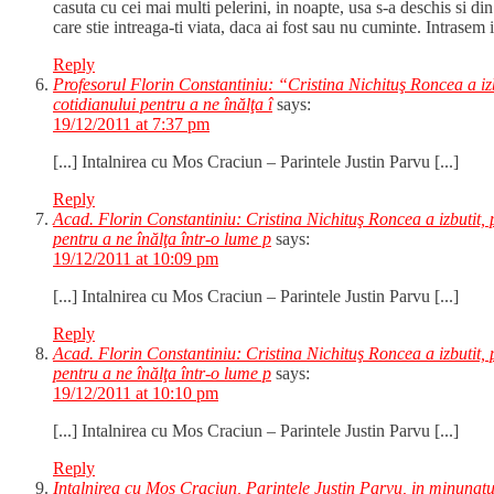
casuta cu cei mai multi pelerini, in noapte, usa s-a deschis si di
care stie intreaga-ti viata, daca ai fost sau nu cuminte. Intrasem 
Reply
Profesorul Florin Constantiniu: “Cristina Nichituş Roncea a izbut
cotidianului pentru a ne înălţa î
says:
19/12/2011 at 7:37 pm
[...] Intalnirea cu Mos Craciun – Parintele Justin Parvu [...]
Reply
Acad. Florin Constantiniu: Cristina Nichituş Roncea a izbutit, pr
pentru a ne înălţa într-o lume p
says:
19/12/2011 at 10:09 pm
[...] Intalnirea cu Mos Craciun – Parintele Justin Parvu [...]
Reply
Acad. Florin Constantiniu: Cristina Nichituş Roncea a izbutit, pr
pentru a ne înălţa într-o lume p
says:
19/12/2011 at 10:10 pm
[...] Intalnirea cu Mos Craciun – Parintele Justin Parvu [...]
Reply
Intalnirea cu Mos Craciun, Parintele Justin Parvu, in minunatu