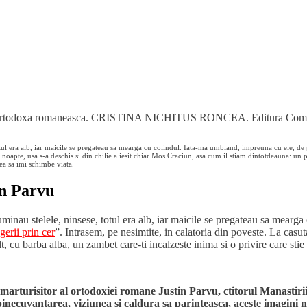
lumea ortodoxa romaneasca. CRISTINA NICHITUS RONCEA. Editura Com
l era alb, iar maicile se pregateau sa mearga cu colindul. Iata-ma umbland, impreuna cu ele, de pe 
 noapte, usa s-a deschis si din chilie a iesit chiar Mos Craciun, asa cum il stiam dintotdeauna: un pa
vea sa imi schimbe viata.
in Parvu
nau stelele, ninsese, totul era alb, iar maicile se pregateau sa mearga 
gerii prin cer
”. Intrasem, pe nesimtite, in calatoria din poveste. La casuta
t, cu barba alba, un zambet care-ti incalzeste inima si o privire care stie
rturisitor al ortodoxiei romane Justin Parvu, ctitorul Manastirii 
inecuvantarea, viziunea si caldura sa parinteasca, aceste imagini nu