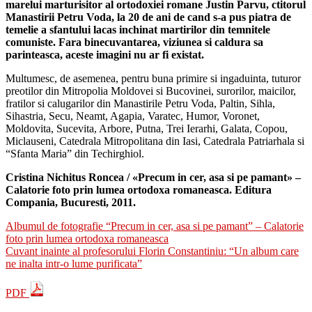
marelui marturisitor al ortodoxiei romane Justin Parvu, ctitorul
Manastirii Petru Voda, la 20 de ani de cand s-a pus piatra de
temelie a sfantului lacas inchinat martirilor din temnitele
comuniste. Fara binecuvantarea, viziunea si caldura sa
parinteasca, aceste imagini nu ar fi existat.
Multumesc, de asemenea, pentru buna primire si ingaduinta, tuturor
preotilor din Mitropolia Moldovei si Bucovinei, surorilor, maicilor,
fratilor si calugarilor din Manastirile Petru Voda, Paltin, Sihla,
Sihastria, Secu, Neamt, Agapia, Varatec, Humor, Voronet,
Moldovita, Sucevita, Arbore, Putna, Trei Ierarhi, Galata, Copou,
Miclauseni, Catedrala Mitropolitana din Iasi, Catedrala Patriarhala si
“Sfanta Maria” din Techirghiol.
Cristina Nichitus Roncea / «Precum in cer, asa si pe pamant» –
Calatorie foto prin lumea ortodoxa romaneasca. Editura
Compania, Bucuresti, 2011.
Albumul de fotografie “Precum in cer, asa si pe pamant” – Calatorie
foto prin lumea ortodoxa romaneasca
Cuvant inainte al profesorului Florin Constantiniu: “Un album care
ne inalta intr-o lume purificata”
PDF