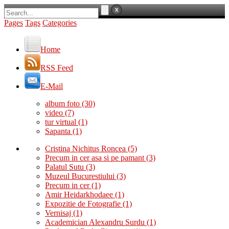
Pages
Tags
Categories
Home
RSS Feed
E-Mail
album foto
(30)
video
(7)
tur virtual
(1)
Sapanta
(1)
Cristina Nichitus Roncea
(5)
Precum in cer asa si pe pamant
(3)
Palatul Sutu
(3)
Muzeul Bucurestiului
(3)
Precum in cer
(1)
Amir Heidarkhodaee
(1)
Expozitie de Fotografie
(1)
Vernisaj
(1)
Academician Alexandru Surdu
(1)