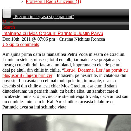
Profesorul Radu Ciuceanu
(1)
"Precum in cer, asa si pe pamant"
Menu
Search
Intalnirea cu Mos Craciun: Parintele Justin Parvu
Dec 10th, 2011 @ 07:06 pm › Cristina Nichitus Roncea
↓ Skip to comments
Am ajuns prima oara la manastirea Petru Voda in seara de Craciun.
Luminau stelele, ninsese, totul era alb, iar maicile se pregateau sa
mearga cu colindul. Iata-ma umbland, impreuna cu ele, de pe un
deal pe altul, din chilie in chilie. “
Leru-i, Doamne, Ler / au pornit cu
plugusorul / îngerii prin cer
”. Intrasem, pe nesimtite, in calatoria din
poveste. La casuta cu cei mai multi pelerini, in noapte, usa s-a
deschis si din chilie a iesit chiar Mos Craciun, asa cum il stiam
dintotdeauna: un patriarh inalt, cu barba alba, un zambet care-ti
incalzeste inima si o privire care stie intreaga-ti viata, daca ai fost sau
nu cuminte. Intrasem in Rai. Am simtit ca aceasta intalnire cu
Parintele avea sa imi schimbe viata.