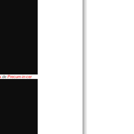
a
de
Precum-in-cer