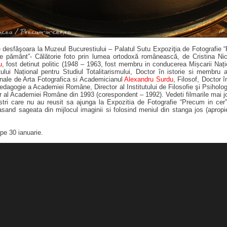
e desfăşoara la Muzeul Bucurestiului – Palatul Sutu Expoziţia de Fotografie
e pământ”- Călătorie foto prin lumea ortodoxă românească, de Cristina Nic
u
, fost detinut politic (1948 – 1963, fost membru in conducerea Mișcarii Naț
tului Național pentru Studiul Totalitarismului, Doctor în istorie si membru al
onale de Arta Fotografica si Academicianul
Alexandru Surdu
, Filosof, Doctor î
 Pedagogie a Academiei Române, Director al Institutului de Filosofie şi Psiholo
al Academiei Române din 1993 (corespondent – 1992). Vedeti filmarile mai j
tri care nu au reusit sa ajunga la Expozitia de Fotografie “Precum in cer” 
asand sageata din mijlocul imaginii si folosind meniul din stanga jos (apropier
pe 30 ianuarie.