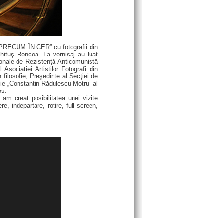
 “PRECUM ÎN CER” cu fotografii din
hituş Roncea. La vernisaj au luat
ionale de Rezistență Anticomunistă
 Asociatiei Artistilor Fotografi din
n filosofie, Preşedinte al Secţiei de
gie „Constantin Rădulescu-Motru” al
os.
am creat posibilitatea unei vizite
e, indepartare, rotire, full screen,