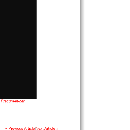
e
Precum-in-cer
« Previous Article
|
Next Article »