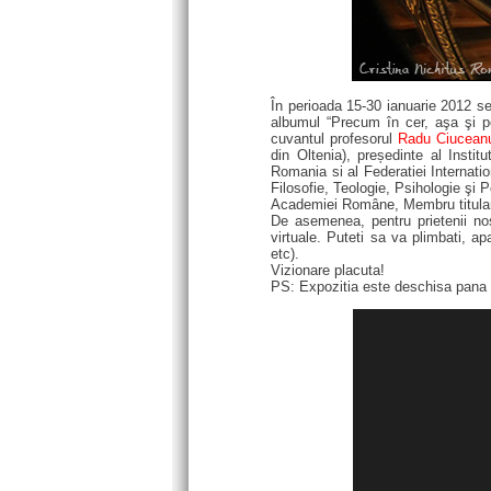
În perioada 15-30 ianuarie 2012 s
albumul “Precum în cer, aşa şi p
cuvantul profesorul
Radu Ciucean
din Oltenia), președinte al Institu
Romania si al Federatiei Internati
Filosofie, Teologie, Psihologie şi
Academiei Române, Membru titular 
De asemenea, pentru prietenii nos
virtuale. Puteti sa va plimbati, ap
etc).
Vizionare placuta!
PS: Expozitia este deschisa pana 