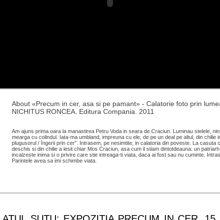
About «Precum in cer, asa si pe pamant» - Calatorie foto prin l
NICHITUS RONCEA. Editura Compania. 2011
Am ajuns prima oara la manastirea Petru Voda in seara de Craciun. Luminau stelele, ninse
mearga cu colindul. Iata-ma umbland, impreuna cu ele, de pe un deal pe altul, din chilie in
plugusorul / îngerii prin cer”. Intrasem, pe nesimtite, in calatoria din poveste. La casuta c
deschis si din chilie a iesit chiar Mos Craciun, asa cum il stiam dintotdeauna: un patriarh
incalzeste inima si o privire care stie intreaga-ti viata, daca ai fost sau nu cuminte. Intr
Parintele avea sa imi schimbe viata.
LATUL SUTU: EXPOZITIA PRECUM IN CER, 15 –