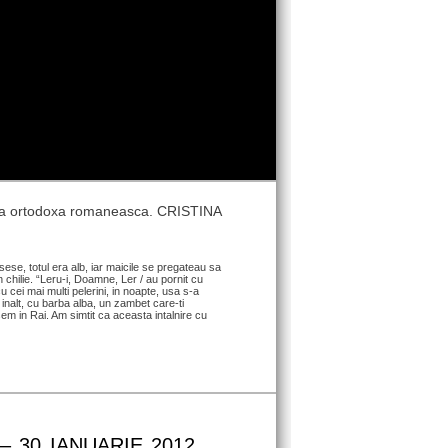
umea ortodoxa romaneasca. CRISTINA
se, totul era alb, iar maicile se pregateau sa
 chilie. “Leru-i, Doamne, Ler / au pornit cu
u cei mai multi pelerini, in noapte, usa s-a
 inalt, cu barba alba, un zambet care-ti
asem in Rai. Am simtit ca aceasta intalnire cu
 30 IANUARIE 2012.