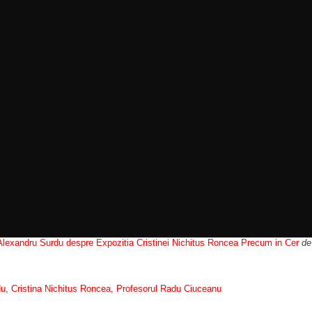
lexandru Surdu despre Expozitia Cristinei Nichitus Roncea Precum in Cer
d
du
,
Cristina Nichitus Roncea
,
Profesorul Radu Ciuceanu