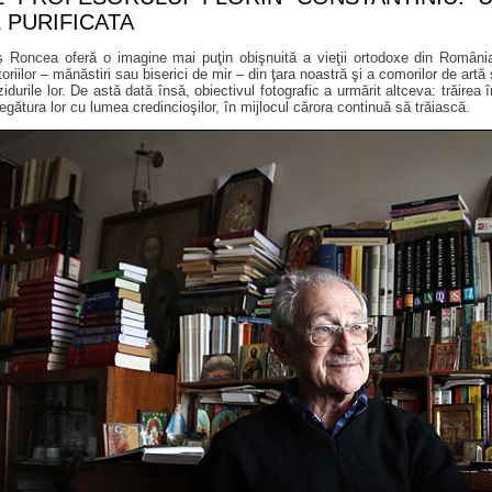
 PURIFICATA
 Roncea oferă o imagine mai puţin obişnuită a vieţii ortodoxe din România.
itoriilor – mănăstiri sau biserici de mir – din ţara noastră şi a comorilor de artă
zidurile lor. De astă dată însă, obiectivul fotografic a urmărit altceva: trăirea
egătura lor cu lumea credincioşilor, în mijlocul cărora continuă să trăiască.