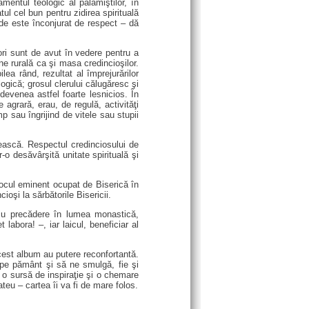
mentul teologic al palamiştilor, în
tul cel bun pentru zidirea spirituală
nde este înconjurat de respect – dă
ori sunt de avut în vedere pentru a
ne rurală ca şi masa credincioşilor.
lea rând, rezultat al împrejurărilor
logică; grosul clerului călugăresc şi
devenea astfel foarte lesnicios. În
e agrară, erau, de regulă, activităţi
p sau îngrijind de vitele sau stupii
nească. Respectul credinciosului de
r-o desăvârşită unitate spirituală şi
locul eminent ocupat de Biserică în
ioşi la sărbătorile Bisericii.
, cu precădere în lumea monastică,
 labora! –, iar laicul, beneficiar al
acest album au putere reconfortantă.
l pe pământ şi să ne smulgă, fie şi
ă, o sursă de inspiraţie şi o chemare
teu – cartea îi va fi de mare folos.