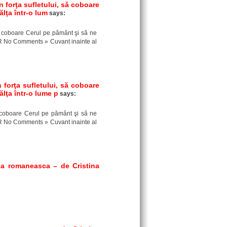
in forţa sufletului, să coboare
ălţa într-o lum
says:
, să coboare Cerul pe pământ şi să ne
1 VR No Comments » Cuvant inainte al
n forţa sufletului, să coboare
ălţa într-o lume p
says:
 să coboare Cerul pe pământ şi să ne
1 VR No Comments » Cuvant inainte al
xa romaneasca – de Cristina