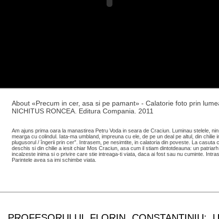
About «Precum in cer, asa si pe pamant» - Calatorie foto prin l
NICHITUS RONCEA. Editura Compania. 2011
Am ajuns prima oara la manastirea Petru Voda in seara de Craciun. Luminau stelele, ninse
mearga cu colindul. Iata-ma umbland, impreuna cu ele, de pe un deal pe altul, din chilie in
plugusorul / îngerii prin cer”. Intrasem, pe nesimtite, in calatoria din poveste. La casuta c
deschis si din chilie a iesit chiar Mos Craciun, asa cum il stiam dintotdeauna: un patriarh
incalzeste inima si o privire care stie intreaga-ti viata, daca ai fost sau nu cuminte. Intr
Parintele avea sa imi schimbe viata.
L PROFESORULUI FLORIN CONSTANTINIU: