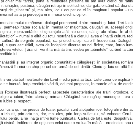
i chiar mai târziu, până la reînnoirea paisiană nu am avut clerici de rafina
 sihaştrii, pustnici, călugări retraşi în solitudine, dar gata oricând să dea sfa
uşi de „sihastru” şi, mai ales, locul ocupat de el în imaginarul popular – u
ăirea isihastă şi percepţia ei în masa credincioşilor.
 monahismului românesc: dialogul permanent dintre monahi şi laici. Trei fact
âi, permeabilitatea socială: în imensa lor majoritate, călugării au aceeaşi origi
graiul, reprezentările, obişnuinţele atât ale unora, cât şi ale altora. În al doi
otăţilor” – numai o elită cu totul restrânsă a clerului avea o înaltă cultură teo
ultură de sorginte populară, ca şi credincioşii care îl frecventau. Dialogul 
ărul, supus ascultării, avea de îndeplinit diverse munci fizice, care, într-o lum
şterea vitelor. Ţăranul, venit la mănăstire, vedea pe „părintele” lucrând la câm
podăria lui.
mănăstirii şi au integrat organic comunităţile călugăreşti în societatea româ
inează în nici un chip pe cel din urmă de cel dintâi. Cleric şi laic se află înt
ceşti s-au păstrat nealterate din Evul mediu până astăzi. Este ceea ce explică 
 ea se bucură, forţa credinţei vădită, cel mai pregnant, în marele aflux de credinc
uş Roncea ilustrează perfect aspectele caracteristice ale trăirii ortodoxe
 religie a iubirii, între cleric şi mirean. Călugărul se roagă şi munceşte – ora et
cu iubire şi respect.
onfuzia şi, mai presus de toate, păcatul sunt atotputernice, fotografiile din 
izbutit, prin arta sa, dar, mai ales, prin forţa sufletului, să coboare Ceru
anului pentru a ne înălţa într-o lume purificată. Cartea de faţă este, deopotriv
ţă divină. Indiferent de opţiunea celui care o va lua în mână – credincios sau a