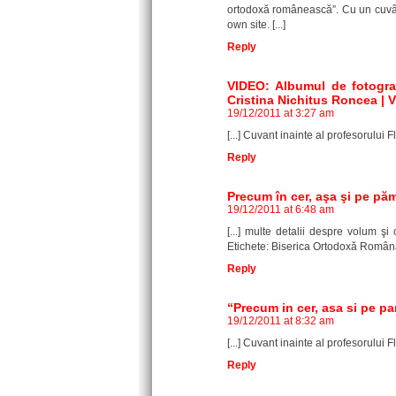
ortodoxă românească”. Cu un cuvânt
own site. [...]
Reply
VIDEO: Albumul de fotogra
Cristina Nichitus Roncea | 
19/12/2011 at 3:27 am
[...] Cuvant inainte al profesorului F
Reply
Precum în cer, aşa şi pe pă
19/12/2011 at 6:48 am
[...] multe detalii despre volum ş
Etichete: Biserica Ortodoxă Română 
Reply
“Precum in cer, asa si pe p
19/12/2011 at 8:32 am
[...] Cuvant inainte al profesorului F
Reply