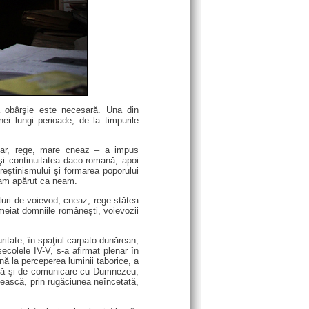
a obârşie este necesară. Una din
nei lungi perioade, de la timpurile
– ţar, rege, mare cneaz – a impus
şi continuitatea daco-romană, apoi
creştinismului şi formarea poporului
 am apărut ca neam.
ături de voievod, cneaz, rege stătea
emeiat domniile româneşti, voievozii
ritate, în spaţiul carpato-dunărean,
ecolele IV-V, s-a afirmat plenar în
nă la perceperea luminii taborice, a
ească şi de comunicare cu Dumnezeu,
ăsească, prin rugăciunea neîncetată,