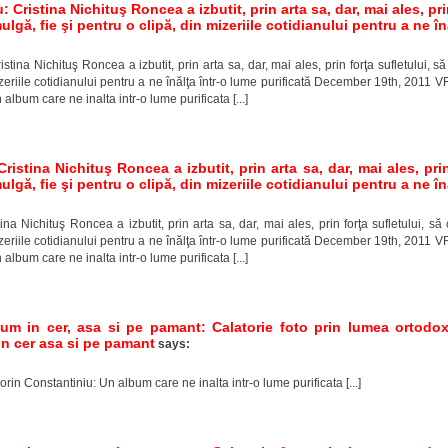
 Cristina Nichituş Roncea a izbutit, prin arta sa, dar, mai ales, pr
gă, fie şi pentru o clipă, din mizeriile cotidianului pentru a ne în
Cristina Nichituş Roncea a izbutit, prin arta sa, dar, mai ales, prin forţa sufletului
mizeriile cotidianului pentru a ne înălţa într-o lume purificată December 19th, 201
album care ne inalta intr-o lume purificata [...]
ristina Nichituş Roncea a izbutit, prin arta sa, dar, mai ales, pri
gă, fie şi pentru o clipă, din mizeriile cotidianului pentru a ne în
istina Nichituş Roncea a izbutit, prin arta sa, dar, mai ales, prin forţa sufletului,
mizeriile cotidianului pentru a ne înălţa într-o lume purificată December 19th, 201
album care ne inalta intr-o lume purificata [...]
um in cer, asa si pe pamant: Calatorie foto prin lumea ortodo
n cer asa si pe pamant
says:
lorin Constantiniu: Un album care ne inalta intr-o lume purificata [...]