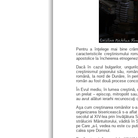
Pentru a înţelege mai bine crâm
caracteristicile creştinismului ro
apostolice la încheierea etnogenez
Dacă în cazul bulgarilor, unguri
creştinismul poporului său, român
română, la nord de Dunăre, în perio
român au fost două procese concom
În Evul mediu, în lumea creştină, o
un prelat – episcop, mitropolit sau
au avut alături ierarhi recunoscuţi
Aşa cum creştinarea românilor s-a d
organizarea bisericească s-a aflat
secolul al XIV-lea prin învăţătura 
strălucirii Mântuitorului, vădită 
pe Care „a-L vedea nu este cu putin
calea spre Domnul.