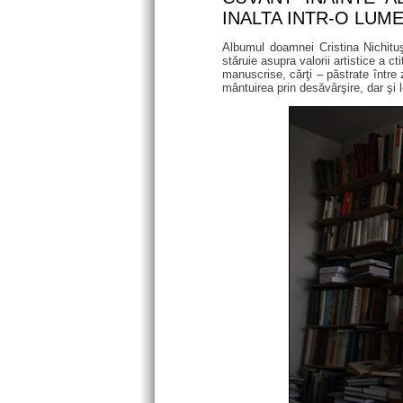
INALTA INTR-O LUME
Albumul doamnei Cristina Nichituş
stăruie asupra valorii artistice a ct
manuscrise, cărţi – păstrate între 
mântuirea prin desăvârşire, dar şi l