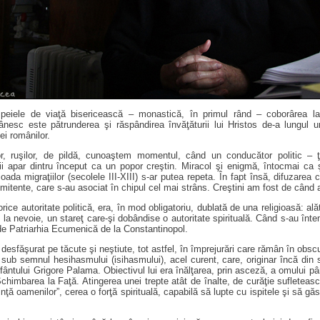
peiele de viaţă bisericească – monastică, în primul rând – coborârea l
mânesc este pătrunderea şi răspândirea învăţăturii lui Hristos de-a lungul u
ei românilor.
lor, ruşilor, de pildă, cunoaştem momentul, când un conducător politic 
ii apar dintru început ca un popor creştin. Miracol şi enigmă, întocmai ca 
ada migraţiilor (secolele III-XIII) s-ar putea repeta. În fapt însă, difuzarea 
itente, care s-au asociat în chipul cel mai strâns. Creştini am fost de când
rice autoritate politică, era, în mod obligatoriu, dublată de una religioasă: al
, la nevoie, un stareţ care-şi dobândise o autoritate spirituală. Când s-au înt
 de Patriarhia Ecumenică de la Constantinopol.
esfăşurat pe tăcute şi neştiute, tot astfel, în împrejurări care rămân în obscu
 sub semnul hesihasmului (isihasmului), acel curent, care, originar încă din s
Sfântului Grigore Palama. Obiectivul lui era înălţarea, prin asceză, a omului pâ
în Schimbarea la Faţă. Atingerea unei trepte atât de înalte, de curăţie suflet
ţă oamenilor”, cerea o forţă spirituală, capabilă să lupte cu ispitele şi să g