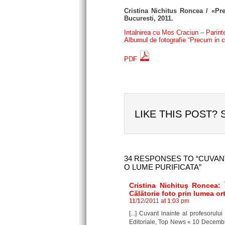
Cristina Nichitus Roncea / «Pr
Bucuresti, 2011.
Intalnirea cu Mos Craciun – Parint
Albumul de fotografie “Precum in c
PDF
LIKE THIS POST? 
34 RESPONSES TO “CUVANT
O LUME PURIFICATA”
Cristina Nichituş Roncea:
Călătorie foto prin lumea o
11/12/2011 at 1:03 pm
[...] Cuvant inainte al profesorul
Editoriale, Top News « 10 Decembri