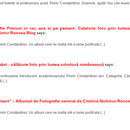
 înainte al profesorului acad. Florin Constantiniu. Doamne, ajută! You can leave
fie Precum in cer, asa si pe pamant: Calatorie foto prin lum
Victor Roncea Blog
says:
lorin Constantiniu: Un album care ne inalta intr-o lume purificata [...]
mânt - călătorie foto prin lumea ortodoxă românească
says:
i continuarea introducerii academicianului Florin Constantiniu aici. Categoria: Că
[...]
amant” – Albumul de Fotografie semnat de Cristina Nichitus Roncea
lorin Constantiniu: Un album care ne inalta intr-o lume purificata [...]