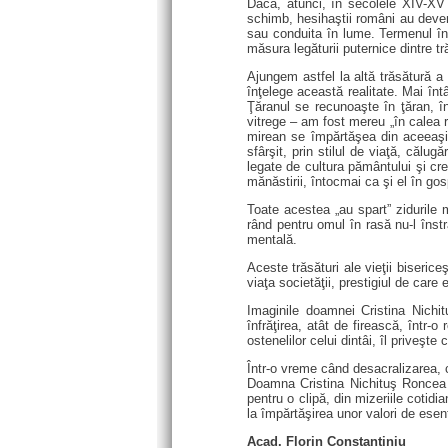
Dacă, atunci, în secolele XIV-XV ş
schimb, hesihaştii români au devenit
sau conduita în lume. Termenul îns
măsura legăturii puternice dintre tr
Ajungem astfel la altă trăsătură a
înţelege această realitate. Mai înt
Ţăranul se recunoaşte în ţăran, în 
vitrege – am fost mereu „în calea ră
mirean se împărtăşea din aceeaşi c
sfârşit, prin stilul de viaţă, călug
legate de cultura pământului şi cre
mănăstirii, întocmai ca şi el în gos
Toate acestea „au spart” zidurile 
rând pentru omul în rasă nu-l înstră
mentală.
Aceste trăsături ale vieţii biseri
viaţa societăţii, prestigiul de care
Imaginile doamnei Cristina Nichit
înfrăţirea, atât de firească, într-o
ostenelilor celui dintâi, îl priveşte 
Într-o vreme când desacralizarea, c
Doamna Cristina Nichituş Roncea a 
pentru o clipă, din mizeriile cotidi
la împărtăşirea unor valori de esen
Acad. Florin Constantiniu