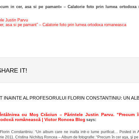
ecum in cer, asa si pe pamant» – Calatorie foto prin lumea ortodox
ele Justin Parvu
er, asa si pe pamant” – Calatorie foto prin lumea ortodoxa romaneasca
SHARE IT!
 INAINTE AL PROFESORULUI FLORIN CONSTANTINIU: UN ALB
 Întâlnirea cu Moş Crăciun – Părintele Justin Parvu. “Precum 
rtodoxă românească | Victor Roncea Blog
says:
ui Florin Constantiniu: “Un album care ne inalta intr-o lume purificat… Posted in
e 2011. Cristina Nichituş Roncea – Album de fotografie: “Precum în cer aşa, şi pe