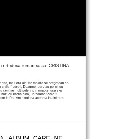
umea ortodoxa romaneasca. CRISTINA
se, totul era alb, iar maicile se pregateau sa
 chilie. “Leru-i, Doamne, Ler / au pornit cu
u cei mai multi pelerini, in noapte, usa s-a
 inalt, cu barba alba, un zambet care-ti
asem in Rai. Am simtit ca aceasta intalnire cu
 UN ALBUM CARE NE