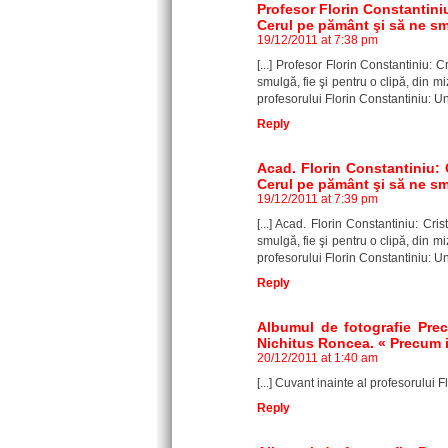
Profesor Florin Constantiniu:
Cerul pe pământ şi să ne smul
19/12/2011 at 7:38 pm
[...] Profesor Florin Constantiniu: 
smulgă, fie şi pentru o clipă, din 
profesorului Florin Constantiniu: Un 
Reply
Acad. Florin Constantiniu: C
Cerul pe pământ şi să ne smul
19/12/2011 at 7:39 pm
[...] Acad. Florin Constantiniu: Cr
smulgă, fie şi pentru o clipă, din 
profesorului Florin Constantiniu: Un 
Reply
Albumul de fotografie Prec
Nichitus Roncea. « Precum i
20/12/2011 at 1:40 am
[...] Cuvant inainte al profesorului F
Reply