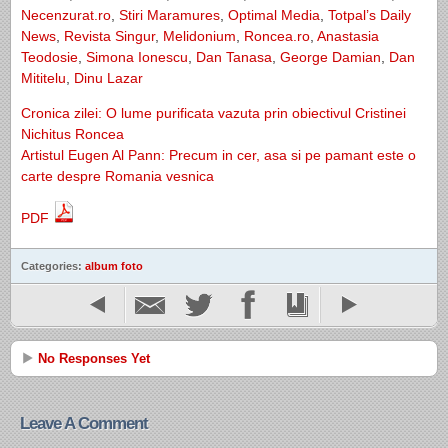
Necenzurat.ro
,
Stiri Maramures
,
Optimal Media
,
Totpal’s Daily
News
,
Revista Singur
,
Melidonium
,
Roncea.ro
,
Anastasia
Teodosie
,
Simona Ionescu
,
Dan Tanasa
,
George Damian
,
Dan
Mititelu
,
Dinu Lazar
Cronica zilei: O lume purificata vazuta prin obiectivul Cristinei
Nichitus Roncea
Artistul Eugen Al Pann: Precum in cer, asa si pe pamant este o
carte despre Romania vesnica
PDF
Categories:
album foto
No Responses Yet
Leave A Comment