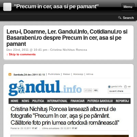
"Precum in cer, asa si pe pamant"
Menu
Search
Leru-i, Doamne, Ler. Gandul.Info, Cotidianul.ro si
Basarabeni.ro despre Precum in cer, asa si pe
pamant
Dec 23rd, 2011 @ 10:41 pm › Cristina Nichitus Roncea
↓ Skip to comments