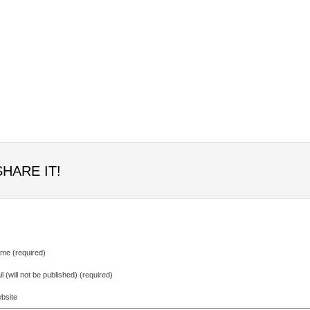
SHARE IT!
me (required)
l (will not be published) (required)
bsite