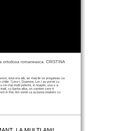
umea ortodoxa romaneasca. CRISTINA
se, totul era alb, iar maicile se pregateau sa
 chilie. “Leru-i, Doamne, Ler / au pornit cu
u cei mai multi pelerini, in noapte, usa s-a
 inalt, cu barba alba, un zambet care-ti
asem in Rai. Am simtit ca aceasta intalnire cu
ANT. LA MULTI ANI!