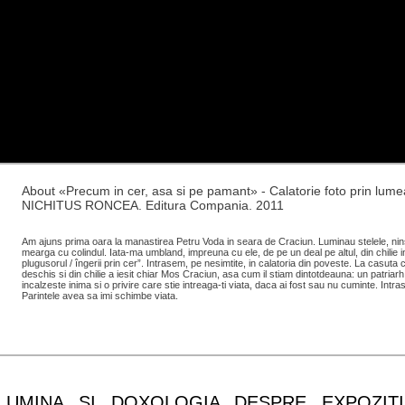
About «Precum in cer, asa si pe pamant» - Calatorie foto prin l
NICHITUS RONCEA. Editura Compania. 2011
Am ajuns prima oara la manastirea Petru Voda in seara de Craciun. Luminau stelele, ninse
mearga cu colindul. Iata-ma umbland, impreuna cu ele, de pe un deal pe altul, din chilie in
plugusorul / îngerii prin cer”. Intrasem, pe nesimtite, in calatoria din poveste. La casuta c
deschis si din chilie a iesit chiar Mos Craciun, asa cum il stiam dintotdeauna: un patriarh
incalzeste inima si o privire care stie intreaga-ti viata, daca ai fost sau nu cuminte. Intr
Parintele avea sa imi schimbe viata.
L LUMINA SI DOXOLOGIA DESPRE EXPOZIT