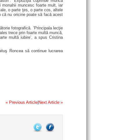
ăstiri’. ‘Expoziţia cuprinde munca
 monahii muncesc foarte mult, iar
e, o parte ţes, o parte cos, altele
u că nu oricine poate să facă acest
torie fotografică. ‘Principala lecţie
ales trece prin foarte multă muncă,
rte multă iubire’, a spus Cristina
ichituş Roncea să continue lucrarea
« Previous Article
|
Next Article »