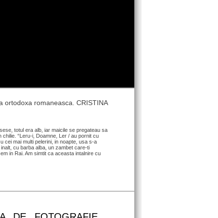
umea ortodoxa romaneasca. CRISTINA
se, totul era alb, iar maicile se pregateau sa
 chilie. “Leru-i, Doamne, Ler / au pornit cu
u cei mai multi pelerini, in noapte, usa s-a
 inalt, cu barba alba, un zambet care-ti
asem in Rai. Am simtit ca aceasta intalnire cu
IA DE FOTOGRAFIE