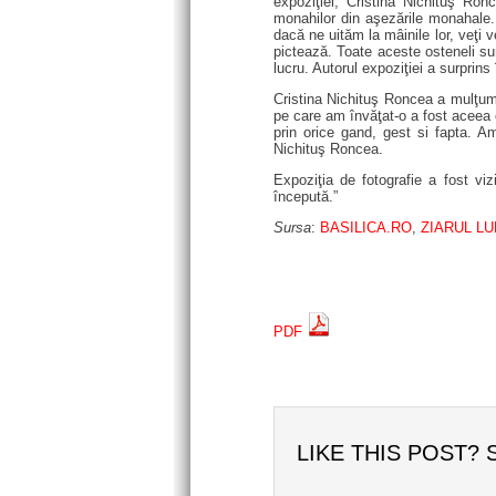
expoziţiei, Cristina Nichituş Ron
monahilor din aşezările monahale
dacă ne uităm la mâinile lor, veţi
pictează. Toate aceste osteneli su
lucru. Autorul expoziţiei a surprins
Cristina Nichituş Roncea a mulţumit 
pe care am învăţat-o a fost aceea 
prin orice gand, gest si fapta. A
Nichituş Roncea.
Expoziţia de fotografie a fost viz
începută.”
Sursa
:
BASILICA.RO
,
ZIARUL L
PDF
LIKE THIS POST? 