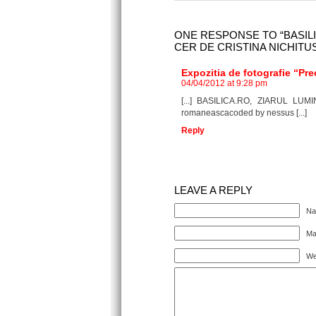
ONE RESPONSE TO “BASILI
CER DE CRISTINA NICHIT
Expozitia de fotografie “Prec
04/04/2012 at 9:28 pm
[...] BASILICA.RO, ZIARUL LU
romaneascacoded by nessus [...]
Reply
LEAVE A REPLY
Na
Mai
We