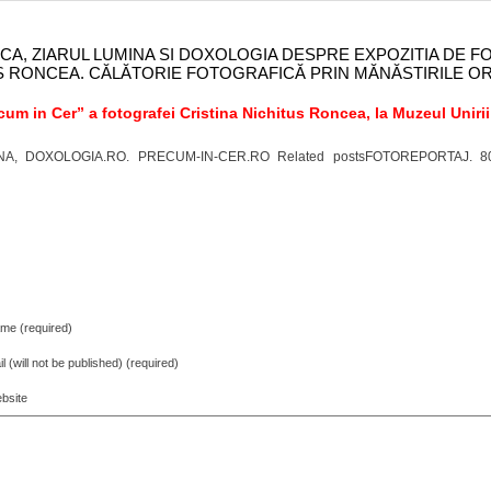
CA, ZIARUL LUMINA SI DOXOLOGIA DESPRE EXPOZITIA DE 
US RONCEA. CĂLĂTORIE FOTOGRAFICĂ PRIN MĂNĂSTIRILE 
um in Cer” a fotografei Cristina Nichitus Roncea, la Muzeul Unirii d
MINA, DOXOLOGIA.RO. PRECUM-IN-CER.RO Related postsFOTOREPORTAJ. 80 (
me (required)
l (will not be published) (required)
bsite