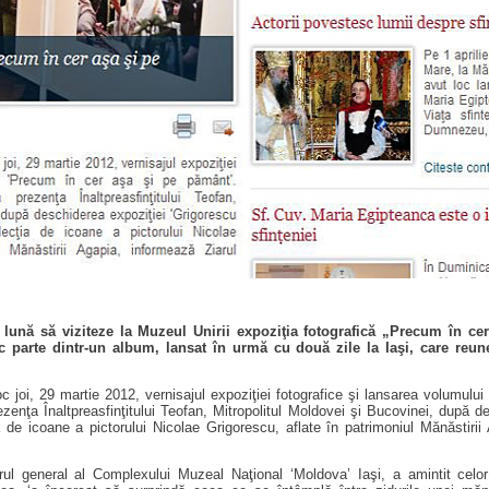
o lună să viziteze la Muzeul Unirii expoziţia fotografică „Precum în ce
 parte dintr-un album, lansat în urmă cu două zile la Iaşi, care reuneş
loc joi, 29 martie 2012, vernisajul expoziţiei fotografice şi lansarea volumulu
zenţa Înaltpreasfinţitului Teofan, Mitropolitul Moldovei şi Bucovinei, după d
 de icoane a pictorului Nicolae Grigorescu, aflate în patrimoniul Mănăstiri
orul general al Complexului Muzeal Naţional ‘Moldova’ Iaşi, a amintit celor 