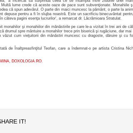
cea, ‘a încercat să surprindă ceea ce se întâmplă între zidurile unei măn
. Multă lume crede că aceste oaze de pace sunt subvenţionate. Monahiile şi
 vedea că spun adevărul. O parte din maici muncesc la pământ, o parte la animal
nt depuse pentru a fi în slujba noastră. Este un sacrificiu binecuvântat pentr
 în câteva pagini esenţa lucrurilor’, a remarcat dr. Lăcrămioara Stratulat.
monahilor şi monahiilor din mănăstirile pe care le-a vizitat în trei ani de călă
că drumul spre mântuire a monahilor trece prin biserică şi rugăciune, dar mai 
m văzut cum vieţuitorii din mănăstiri muncesc cu dragoste, dăruire şi cu foa
itată de Înaltpreasfinţitul Teofan, care a îndemnat-o pe artista Cristina N
UMINA
,
DOXOLOGIA.RO
.
SHARE IT!