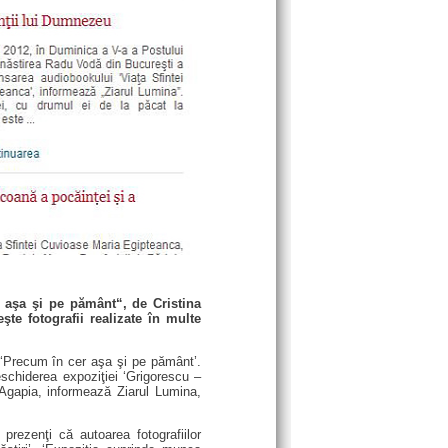
r aşa şi pe pământ“, de Cristina
te fotografii realizate în multe
i ‘Precum în cer aşa şi pe pământ’.
eschiderea expoziţiei ‘Grigorescu –
i Agapia, informează Ziarul Lumina,
prezenţi că autoarea fotografiilor