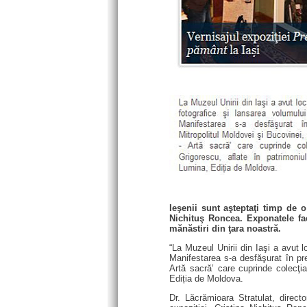
Ieşenii sunt aşteptaţi timp de 
Nichituş Roncea. Exponatele fac
mănăstiri din ţara noastră.
“La Muzeul Unirii din Iaşi a avut 
Manifestarea s-a desfăşurat în pre
Artă sacră’ care cuprinde colecţia
Ediția de Moldova.
Dr. Lăcrămioara Stratulat, direct