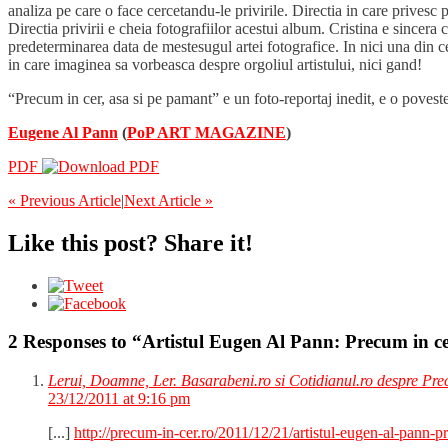
analiza pe care o face cercetandu-le privirile. Directia in care privesc
Directia privirii e cheia fotografiilor acestui album. Cristina e sincera
predeterminarea data de mestesugul artei fotografice. In nici una din
in care imaginea sa vorbeasca despre orgoliul artistului, nici gand!
“Precum in cer, asa si pe pamant” e un foto-reportaj inedit, e o povest
Eugene Al Pann
(
PoP ART MAGAZINE
)
PDF
« Previous Article
|
Next Article »
Like this post? Share it!
2 Responses to “Artistul Eugen Al Pann: Precum in ce
Lerui, Doamne, Ler. Basarabeni.ro si Cotidianul.ro despre Prec
23/12/2011 at 9:16 pm
[...]
http://precum-in-cer.ro/2011/12/21/artistul-eugen-al-pann-