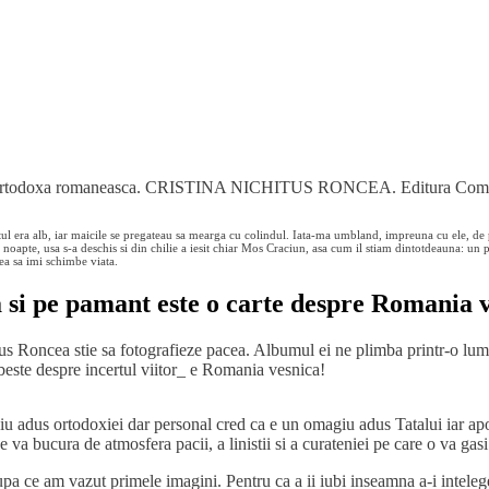
lumea ortodoxa romaneasca. CRISTINA NICHITUS RONCEA. Editura Com
l era alb, iar maicile se pregateau sa mearga cu colindul. Iata-ma umbland, impreuna cu ele, de pe 
 noapte, usa s-a deschis si din chilie a iesit chiar Mos Craciun, asa cum il stiam dintotdeauna: un pa
vea sa imi schimbe viata.
a si pe pamant este o carte despre Romania 
chitus Roncea stie sa fotografieze pacea. Albumul ei ne plimba printr-o 
rbeste despre incertul viitor_ e Romania vesnica!
giu adus ortodoxiei dar personal cred ca e un omagiu adus Tatalui iar ap
 va bucura de atmosfera pacii, a linistii si a curateniei pe care o va gas
ce am vazut primele imagini. Pentru ca a ii iubi inseamna a-i intelege, i