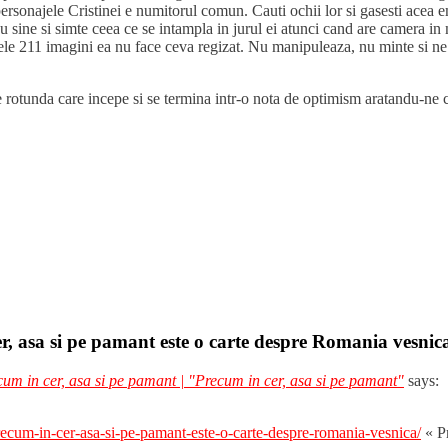
 personajele Cristinei e numitorul comun. Cauti ochii lor si gasesti acea
 cu sine si simte ceea ce se intampla in jurul ei atunci cand are camera in
 cele 211 imagini ea nu face ceva regizat. Nu manipuleaza, nu minte si n
e rotunda care incepe si se termina intr-o nota de optimism aratandu-ne c
r, asa si pe pamant este o carte despre Romania vesnic
um in cer, asa si pe pamant | "Precum in cer, asa si pe pamant"
says:
precum-in-cer-asa-si-pe-pamant-este-o-carte-despre-romania-vesnica/
« Pr