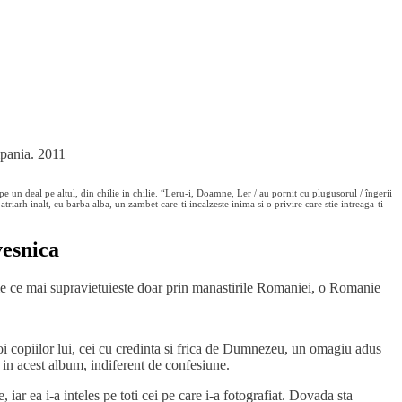
pania. 2011
un deal pe altul, din chilie in chilie. “Leru-i, Doamne, Ler / au pornit cu plugusorul / îngerii
triarh inalt, cu barba alba, un zambet care-ti incalzeste inima si o privire care stie intreaga-ti
vesnica
lume ce mai supravietuieste doar prin manastirile Romaniei, o Romanie
oi copiilor lui, cei cu credinta si frica de Dumnezeu, un omagiu adus
i in acest album, indiferent de confesiune.
ar ea i-a inteles pe toti cei pe care i-a fotografiat. Dovada sta