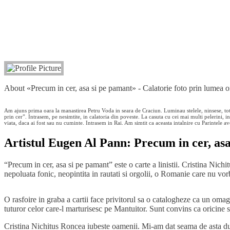
About «Precum in cer, asa si pe pamant» - Calatorie foto prin 
Am ajuns prima oara la manastirea Petru Voda in seara de Craciun. Luminau stelele, ninsese, totu
prin cer”. Intrasem, pe nesimtite, in calatoria din poveste. La casuta cu cei mai multi pelerini, in
viata, daca ai fost sau nu cuminte. Intrasem in Rai. Am simtit ca aceasta intalnire cu Parintele a
Artistul Eugen Al Pann: Precum in cer, as
“Precum in cer, asa si pe pamant” este o carte a linistii. Cristina Ni
nepoluata fonic, neopintita in rautati si orgolii, o Romanie care nu vo
O rasfoire in graba a cartii face privitorul sa o catalogheze ca un oma
tuturor celor care-l marturisesc pe Mantuitor. Sunt convins ca oricine se
Cristina Nichitus Roncea iubeste oamenii. Mi-am dat seama de asta dupa 