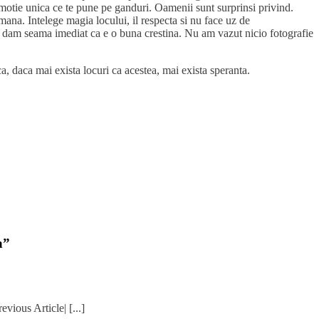
 emotie unica ce te pune pe ganduri. Oamenii sunt surprinsi privind.
 mana. Intelege magia locului, il respecta si nu face uz de
e dam seama imediat ca e o buna crestina. Nu am vazut nicio fotografie
a, daca mai exista locuri ca acestea, mai exista speranta.
a”
evious Article| [...]