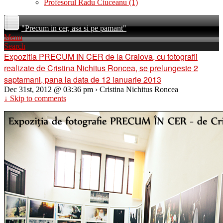
Profesorul Radu Ciuceanu
(1)
"Precum in cer, asa si pe pamant"
Menu
Search
Expozitia PRECUM IN CER de la Craiova, cu fotografii
realizate de Cristina Nichitus Roncea, se prelungeste 2
saptamani, pana la data de 12 ianuarie 2013
Dec 31st, 2012 @ 03:36 pm › Cristina Nichitus Roncea
↓ Skip to comments