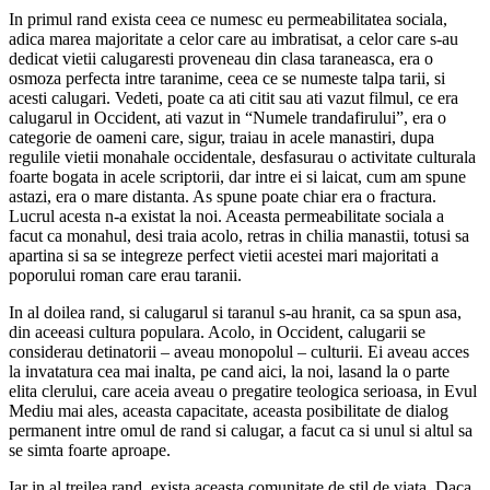
In primul rand exista ceea ce numesc eu permeabilitatea sociala,
adica marea majoritate a celor care au imbratisat, a celor care s-au
dedicat vietii calugaresti proveneau din clasa taraneasca, era o
osmoza perfecta intre taranime, ceea ce se numeste talpa tarii, si
acesti calugari. Vedeti, poate ca ati citit sau ati vazut filmul, ce era
calugarul in Occident, ati vazut in “Numele trandafirului”, era o
categorie de oameni care, sigur, traiau in acele manastiri, dupa
regulile vietii monahale occidentale, desfasurau o activitate culturala
foarte bogata in acele scriptorii, dar intre ei si laicat, cum am spune
astazi, era o mare distanta. As spune poate chiar era o fractura.
Lucrul acesta n-a existat la noi. Aceasta permeabilitate sociala a
facut ca monahul, desi traia acolo, retras in chilia manastii, totusi sa
apartina si sa se integreze perfect vietii acestei mari majoritati a
poporului roman care erau taranii.
In al doilea rand, si calugarul si taranul s-au hranit, ca sa spun asa,
din aceeasi cultura populara. Acolo, in Occident, calugarii se
considerau detinatorii – aveau monopolul – culturii. Ei aveau acces
la invatatura cea mai inalta, pe cand aici, la noi, lasand la o parte
elita clerului, care aceia aveau o pregatire teologica serioasa, in Evul
Mediu mai ales, aceasta capacitate, aceasta posibilitate de dialog
permanent intre omul de rand si calugar, a facut ca si unul si altul sa
se simta foarte aproape.
Iar in al treilea rand, exista aceasta comunitate de stil de viata. Daca