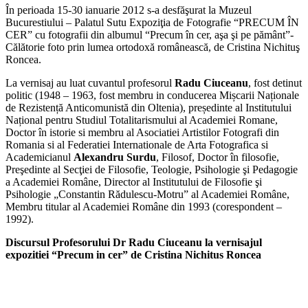
În perioada 15-30 ianuarie 2012 s-a desfăşurat la Muzeul
Bucurestiului – Palatul Sutu Expoziţia de Fotografie “PRECUM ÎN
CER” cu fotografii din albumul “Precum în cer, aşa şi pe pământ”-
Călătorie foto prin lumea ortodoxă românească, de Cristina Nichituş
Roncea.
La vernisaj au luat cuvantul profesorul
Radu Ciuceanu
, fost detinut
politic (1948 – 1963, fost membru in conducerea Mișcarii Naționale
de Rezistență Anticomunistă din Oltenia), președinte al Institutului
Național pentru Studiul Totalitarismului al Academiei Romane,
Doctor în istorie si membru al Asociatiei Artistilor Fotografi din
Romania si al Federatiei Internationale de Arta Fotografica si
Academicianul
Alexandru Surdu
, Filosof, Doctor în filosofie,
Preşedinte al Secţiei de Filosofie, Teologie, Psihologie şi Pedagogie
a Academiei Române, Director al Institutului de Filosofie şi
Psihologie „Constantin Rădulescu-Motru” al Academiei Române,
Membru titular al Academiei Române din 1993 (corespondent –
1992).
Discursul Profesorului Dr Radu Ciuceanu la vernisajul
expozitiei “Precum in cer” de Cristina Nichitus Roncea