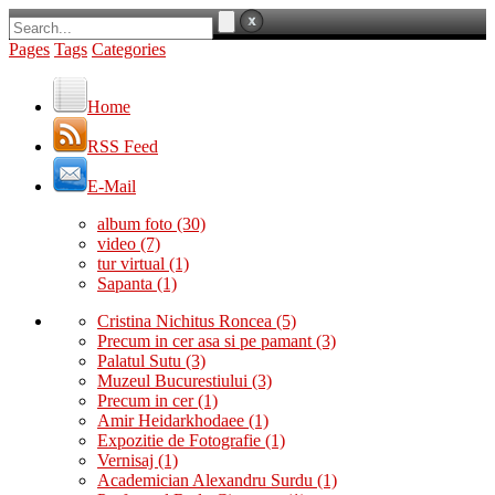
Pages
Tags
Categories
Home
RSS Feed
E-Mail
album foto
(30)
video
(7)
tur virtual
(1)
Sapanta
(1)
Cristina Nichitus Roncea
(5)
Precum in cer asa si pe pamant
(3)
Palatul Sutu
(3)
Muzeul Bucurestiului
(3)
Precum in cer
(1)
Amir Heidarkhodaee
(1)
Expozitie de Fotografie
(1)
Vernisaj
(1)
Academician Alexandru Surdu
(1)