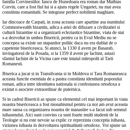
familia Corvinestilor. Iancu de Hunedoara era roman dar Mathias
Corvin, care a fost fiul lui si a ajuns regele Ungariei, nu mai avea
constiinta romanitatii. Se integrase perfect nobilimii maghiare.
Iar dincoace de Carpati, in zona aceasta care apartine asa numitului
Commonwealth bizantin, adica a ariei de difuzare a civilizatiei si
culturii bizantine si a organizarii ecleziastice bizantine, viata de stat
s-a dezvoltat in umbra Bisericii, pentru ca in Evul Mediu nu se
concepea sa existe un stapanitor politic daca nu era dublat de o
capetenie bisericeasca. Si atunci, la 1330 il avem pe Basarab,
invingatorul de la Posada, si la 1359 il avem pe Iachint, astazi
sfantul Iachint de la Vicina care este intaiul mitropolit al Tarii
Romanesti.
Biserica a jucat si in Transilvania si in Moldova si Tara Romaneasca
aceasta functie esentiala de a pastra constiinta identitatii poporului
roman, adica intre identitatea nationala si confesiunea ortodoxa a
existat o asociere extraordinar de puternica.
Si in cadrul Bisericii as spune ca elementul cel mai important in viata
noastra bisericeasca a fost monahismul pentru ca noi am avut aceasta
mare sansa ca organizarea noastra de manastire s-a facut sub semnul
isihasmului. Aici sunt convins ca sunt foarte multi studenti de la
Teologie si nu este nevoie sa explic ce reprezinta conceptia isihasta,
viziunea isihasta in dezvoltarea spiritualitatii ortodoxe. Voi spune un