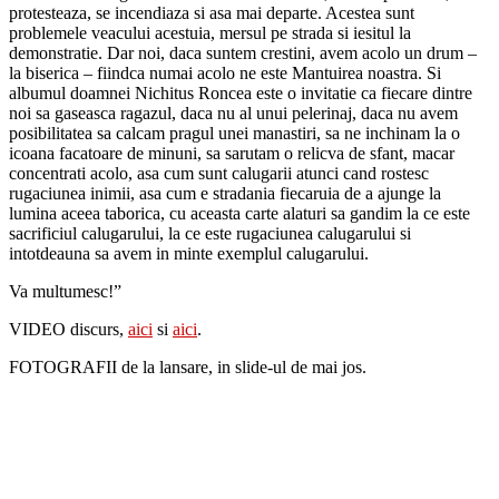
protesteaza, se incendiaza si asa mai departe. Acestea sunt
problemele veacului acestuia, mersul pe strada si iesitul la
demonstratie. Dar noi, daca suntem crestini, avem acolo un drum –
la biserica – fiindca numai acolo ne este Mantuirea noastra. Si
albumul doamnei Nichitus Roncea este o invitatie ca fiecare dintre
noi sa gaseasca ragazul, daca nu al unui pelerinaj, daca nu avem
posibilitatea sa calcam pragul unei manastiri, sa ne inchinam la o
icoana facatoare de minuni, sa sarutam o relicva de sfant, macar
concentrati acolo, asa cum sunt calugarii atunci cand rostesc
rugaciunea inimii, asa cum e stradania fiecaruia de a ajunge la
lumina aceea taborica, cu aceasta carte alaturi sa gandim la ce este
sacrificiul calugarului, la ce este rugaciunea calugarului si
intotdeauna sa avem in minte exemplul calugarului.
Va multumesc!”
VIDEO discurs,
aici
si
aici
.
FOTOGRAFII de la lansare, in slide-ul de mai jos.