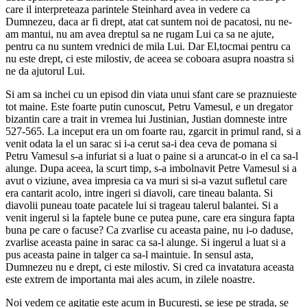
care il interpreteaza parintele Steinhard avea in vedere ca
Dumnezeu, daca ar fi drept, atat cat suntem noi de pacatosi, nu ne-
am mantui, nu am avea dreptul sa ne rugam Lui ca sa ne ajute,
pentru ca nu suntem vrednici de mila Lui. Dar El,tocmai pentru ca
nu este drept, ci este milostiv, de aceea se coboara asupra noastra si
ne da ajutorul Lui.
Si am sa inchei cu un episod din viata unui sfant care se praznuieste
tot maine. Este foarte putin cunoscut, Petru Vamesul, e un dregator
bizantin care a trait in vremea lui Justinian, Justian domneste intre
527-565. La inceput era un om foarte rau, zgarcit in primul rand, si a
venit odata la el un sarac si i-a cerut sa-i dea ceva de pomana si
Petru Vamesul s-a infuriat si a luat o paine si a aruncat-o in el ca sa-l
alunge. Dupa aceea, la scurt timp, s-a imbolnavit Petre Vamesul si a
avut o viziune, avea impresia ca va muri si si-a vazut sufletul care
era cantarit acolo, intre ingeri si diavoli, care tineau balanta. Si
diavolii puneau toate pacatele lui si trageau talerul balantei. Si a
venit ingerul si la faptele bune ce putea pune, care era singura fapta
buna pe care o facuse? Ca zvarlise cu aceasta paine, nu i-o daduse,
zvarlise aceasta paine in sarac ca sa-l alunge. Si ingerul a luat si a
pus aceasta paine in talger ca sa-l maintuie. In sensul asta,
Dumnezeu nu e drept, ci este milostiv. Si cred ca invatatura aceasta
este extrem de importanta mai ales acum, in zilele noastre.
Noi vedem ce agitatie este acum in Bucuresti, se iese pe strada, se