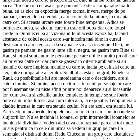
zicea “Precum in cer, asa si pre pamant”. Este o comparatie foarte
buna, eu as zice ca expozitia merge tocmai invers, merge de pe
pamant, merge de la credinta, catre coltul de la intrare, in dreapta,
catre cer. Si aceasta urcare este foarte bine temperata. Adica se
porneste cineva, sa zicem, care nu este orthodox dar care totusi
crede in Dumnezeu si ar viziona in felul acesta expozitia, facand
abstractie de coltul acesta care s-ar incadra mai bine in cursul
desfasurarii catre cer, si-ar da seama ce vrea sa insemne. Deci, ne
gasim pe pamant, ne gasim intre alb si negru, ne gasim intre Bine si
Rau, si totusi sunt anumite persoane pe care noi le numim preoti care
au privirea catre cer dar care se gasesc in diferite ambiante si au
mainile cu care implora, mainile cu care se inalta pe ei insisi catre un
cer, catre o imparatie a cerului. Si albul acesta si negrul, Binele si
Raul, cu posibilitatile lui are intotdeauna cate o deschidere, are si
cate o lumina. Si lumina aceea o citim si in ochii personajelor care
pot fi asemanate cu niste sfinti printre noi deoarece au si locasurile
lor, cum aveau si zeitatile antice templele. In temple se stie foarte
bine ca nu intra lumea, asa cum intra aici, la expozitie. Templul era o
cladire imensa in care era statuia zeului. Nu era zeul, era statuia lui.
Aici vedem incaperile, templele noastre mici in care sunt icoanele si
slujitorii lor. Nu se inchina la icoane, ci prin intermediul icoanelor se
inchina la divinitate. Vedem aici ceva care razbate parca si tot tinde
in sus pentru ca in cele din urma sa vedem un grup pe care l-a
semnalat si distinsul domn Radu Ciuceanu, un grup care alcatuieste