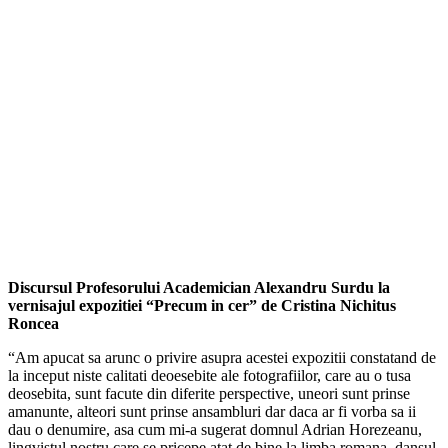
Discursul Profesorului Academician Alexandru Surdu la
vernisajul expozitiei “Precum in cer” de Cristina Nichitus
Roncea
“Am apucat sa arunc o privire asupra acestei expozitii constatand de
la inceput niste calitati deoesebite ale fotografiilor, care au o tusa
deosebita, sunt facute din diferite perspective, uneori sunt prinse
amanunte, alteori sunt prinse ansambluri dar daca ar fi vorba sa ii
dau o denumire, asa cum mi-a sugerat domnul Adrian Horezeanu,
lingvistul nostru care se pricepe atat de bine la limba romana, dansul