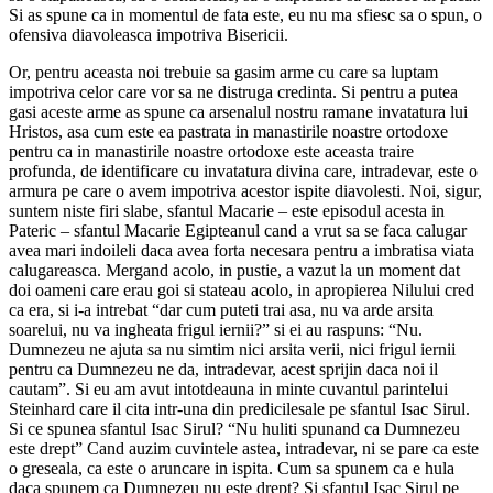
Si as spune ca in momentul de fata este, eu nu ma sfiesc sa o spun, o
ofensiva diavoleasca impotriva Bisericii.
Or, pentru aceasta noi trebuie sa gasim arme cu care sa luptam
impotriva celor care vor sa ne distruga credinta. Si pentru a putea
gasi aceste arme as spune ca arsenalul nostru ramane invatatura lui
Hristos, asa cum este ea pastrata in manastirile noastre ortodoxe
pentru ca in manastirile noastre ortodoxe este aceasta traire
profunda, de identificare cu invatatura divina care, intradevar, este o
armura pe care o avem impotriva acestor ispite diavolesti. Noi, sigur,
suntem niste firi slabe, sfantul Macarie – este episodul acesta in
Pateric – sfantul Macarie Egipteanul cand a vrut sa se faca calugar
avea mari indoileli daca avea forta necesara pentru a imbratisa viata
calugareasca. Mergand acolo, in pustie, a vazut la un moment dat
doi oameni care erau goi si stateau acolo, in apropierea Nilului cred
ca era, si i-a intrebat “dar cum puteti trai asa, nu va arde arsita
soarelui, nu va ingheata frigul iernii?” si ei au raspuns: “Nu.
Dumnezeu ne ajuta sa nu simtim nici arsita verii, nici frigul iernii
pentru ca Dumnezeu ne da, intradevar, acest sprijin daca noi il
cautam”. Si eu am avut intotdeauna in minte cuvantul parintelui
Steinhard care il cita intr-una din predicilesale pe sfantul Isac Sirul.
Si ce spunea sfantul Isac Sirul? “Nu huliti spunand ca Dumnezeu
este drept” Cand auzim cuvintele astea, intradevar, ni se pare ca este
o greseala, ca este o aruncare in ispita. Cum sa spunem ca e hula
daca spunem ca Dumnezeu nu este drept? Si sfantul Isac Sirul pe