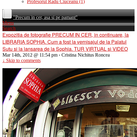
Profesorul Radu Ciuceanu
(1)
"Precum in cer, asa si pe pamant"
Menu
Search
Expozitia de fotografie PRECUM IN CER, in continuare, la
LIBRARIA SOPHIA. Cum a fost la vernisajul de la Palatul
Sutu si la lansarea de la Sophia. TUR VIRTUAL si VIDEO
Mar 14th, 2012 @ 11:54 pm › Cristina Nichitus Roncea
↓ Skip to comments