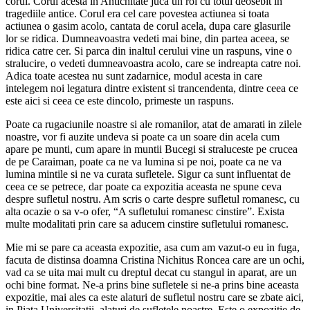
corul. Corul acesta in Antichitate juca un rol cu totul deosebit in
tragediile antice. Corul era cel care povestea actiunea si toata
actiunea o gasim acolo, cantata de corul acela, dupa care glasurile
lor se ridica. Dumneavoastra vedeti mai bine, din partea aceea, se
ridica catre cer. Si parca din inaltul cerului vine un raspuns, vine o
stralucire, o vedeti dumneavoastra acolo, care se indreapta catre noi.
Adica toate acestea nu sunt zadarnice, modul acesta in care
intelegem noi legatura dintre existent si trancendenta, dintre ceea ce
este aici si ceea ce este dincolo, primeste un raspuns.
Poate ca rugaciunile noastre si ale romanilor, atat de amarati in zilele
noastre, vor fi auzite undeva si poate ca un soare din acela cum
apare pe munti, cum apare in muntii Bucegi si straluceste pe crucea
de pe Caraiman, poate ca ne va lumina si pe noi, poate ca ne va
lumina mintile si ne va curata sufletele. Sigur ca sunt influentat de
ceea ce se petrece, dar poate ca expozitia aceasta ne spune ceva
despre sufletul nostru. Am scris o carte despre sufletul romanesc, cu
alta ocazie o sa v-o ofer, “A sufletului romanesc cinstire”. Exista
multe modalitati prin care sa aducem cinstire sufletului romanesc.
Mie mi se pare ca aceasta expozitie, asa cum am vazut-o eu in fuga,
facuta de distinsa doamna Cristina Nichitus Roncea care are un ochi,
vad ca se uita mai mult cu dreptul decat cu stangul in aparat, are un
ochi bine format. Ne-a prins bine sufletele si ne-a prins bine aceasta
expozitie, mai ales ca este alaturi de sufletul nostru care se zbate aici,
in Piata Universitatii, alaturi de sufletele noastre. Este o expozitie de