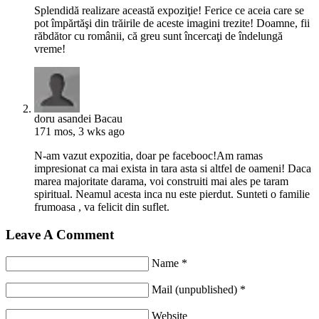
Splendidă realizare această expoziţie! Ferice ce aceia care se
pot împărtăşi din trăirile de aceste imagini trezite! Doamne, fii
răbdător cu românii, că greu sunt încercaţi de îndelungă
vreme!
doru asandei Bacau
171 mos, 3 wks ago
N-am vazut expozitia, doar pe facebooc!Am ramas
impresionat ca mai exista in tara asta si altfel de oameni! Daca
marea majoritate darama, voi construiti mai ales pe taram
spiritual. Neamul acesta inca nu este pierdut. Sunteti o familie
frumoasa , va felicit din suflet.
Leave A Comment
Name *
Mail (unpublished) *
Website