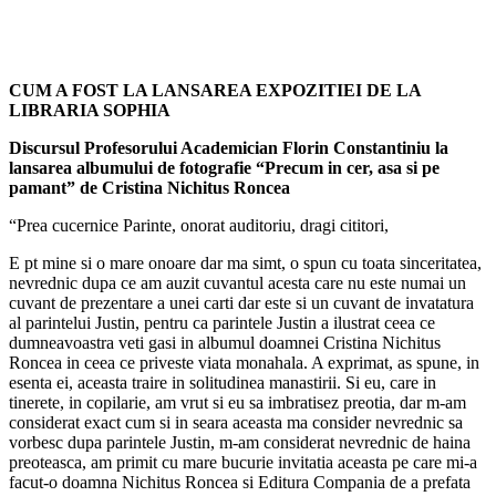
CUM A FOST LA LANSAREA EXPOZITIEI DE LA
LIBRARIA SOPHIA
Discursul Profesorului Academician Florin Constantiniu la
lansarea albumului de fotografie “Precum in cer, asa si pe
pamant” de Cristina Nichitus Roncea
“Prea cucernice Parinte, onorat auditoriu, dragi cititori,
E pt mine si o mare onoare dar ma simt, o spun cu toata sinceritatea,
nevrednic dupa ce am auzit cuvantul acesta care nu este numai un
cuvant de prezentare a unei carti dar este si un cuvant de invatatura
al parintelui Justin, pentru ca parintele Justin a ilustrat ceea ce
dumneavoastra veti gasi in albumul doamnei Cristina Nichitus
Roncea in ceea ce priveste viata monahala. A exprimat, as spune, in
esenta ei, aceasta traire in solitudinea manastirii. Si eu, care in
tinerete, in copilarie, am vrut si eu sa imbratisez preotia, dar m-am
considerat exact cum si in seara aceasta ma consider nevrednic sa
vorbesc dupa parintele Justin, m-am considerat nevrednic de haina
preoteasca, am primit cu mare bucurie invitatia aceasta pe care mi-a
facut-o doamna Nichitus Roncea si Editura Compania de a prefata