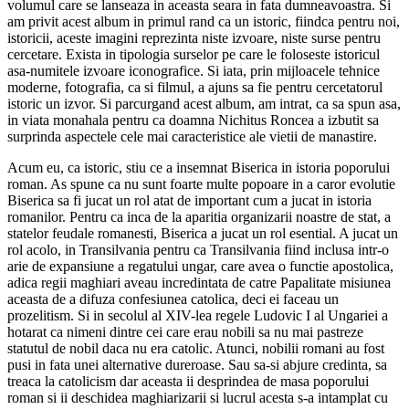
volumul care se lanseaza in aceasta seara in fata dumneavoastra. Si
am privit acest album in primul rand ca un istoric, fiindca pentru noi,
istoricii, aceste imagini reprezinta niste izvoare, niste surse pentru
cercetare. Exista in tipologia surselor pe care le foloseste istoricul
asa-numitele izvoare iconografice. Si iata, prin mijloacele tehnice
moderne, fotografia, ca si filmul, a ajuns sa fie pentru cercetatorul
istoric un izvor. Si parcurgand acest album, am intrat, ca sa spun asa,
in viata monahala pentru ca doamna Nichitus Roncea a izbutit sa
surprinda aspectele cele mai caracteristice ale vietii de manastire.
Acum eu, ca istoric, stiu ce a insemnat Biserica in istoria poporului
roman. As spune ca nu sunt foarte multe popoare in a caror evolutie
Biserica sa fi jucat un rol atat de important cum a jucat in istoria
romanilor. Pentru ca inca de la aparitia organizarii noastre de stat, a
statelor feudale romanesti, Biserica a jucat un rol esential. A jucat un
rol acolo, in Transilvania pentru ca Transilvania fiind inclusa intr-o
arie de expansiune a regatului ungar, care avea o functie apostolica,
adica regii maghiari aveau incredintata de catre Papalitate misiunea
aceasta de a difuza confesiunea catolica, deci ei faceau un
prozelitism. Si in secolul al XIV-lea regele Ludovic I al Ungariei a
hotarat ca nimeni dintre cei care erau nobili sa nu mai pastreze
statutul de nobil daca nu era catolic. Atunci, nobilii romani au fost
pusi in fata unei alternative dureroase. Sau sa-si abjure credinta, sa
treaca la catolicism dar aceasta ii desprindea de masa poporului
roman si ii deschidea maghiarizarii si lucrul acesta s-a intamplat cu