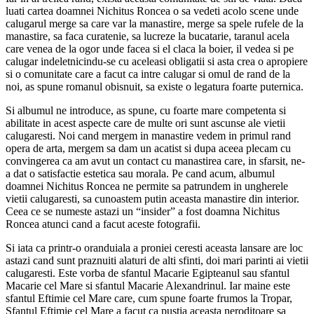
luati cartea doamnei Nichitus Roncea o sa vedeti acolo scene unde
calugarul merge sa care var la manastire, merge sa spele rufele de la
manastire, sa faca curatenie, sa lucreze la bucatarie, taranul acela
care venea de la ogor unde facea si el claca la boier, il vedea si pe
calugar indeletnicindu-se cu aceleasi obligatii si asta crea o apropiere
si o comunitate care a facut ca intre calugar si omul de rand de la
noi, as spune romanul obisnuit, sa existe o legatura foarte puternica.
Si albumul ne introduce, as spune, cu foarte mare competenta si
abilitate in acest aspecte care de multe ori sunt ascunse ale vietii
calugaresti. Noi cand mergem in manastire vedem in primul rand
opera de arta, mergem sa dam un acatist si dupa aceea plecam cu
convingerea ca am avut un contact cu manastirea care, in sfarsit, ne-
a dat o satisfactie estetica sau morala. Pe cand acum, albumul
doamnei Nichitus Roncea ne permite sa patrundem in ungherele
vietii calugaresti, sa cunoastem putin aceasta manastire din interior.
Ceea ce se numeste astazi un “insider” a fost doamna Nichitus
Roncea atunci cand a facut aceste fotografii.
Si iata ca printr-o oranduiala a proniei ceresti aceasta lansare are loc
astazi cand sunt praznuiti alaturi de alti sfinti, doi mari parinti ai vietii
calugaresti. Este vorba de sfantul Macarie Egipteanul sau sfantul
Macarie cel Mare si sfantul Macarie Alexandrinul. Iar maine este
sfantul Eftimie cel Mare care, cum spune foarte frumos la Tropar,
Sfantul Eftimie cel Mare a facut ca pustia aceasta neroditoare sa