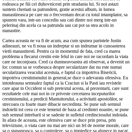
rodeasca pe fiii cei duhovnicesti prin stradania lui. Si noi astazi
suntem chemati sa patrundem, gratie acestui album, in lumea
manastireasca pe care nu o frecventam decat cu totul intamplator, sa
spunem vara, intr-un concediu sau cati dintre noi merg intr-un
pelerinaj din acela ca sa patrunda sau cat pot sa stea acolo in
manastire.
Cartea aceasta ne va fi de acum, asa cum spunea parintele Justin
adineauri, ne va fi noua un indreptar si un indrumar in cunoasterea
vietii manastiresti. Pentru ca in momentul de fata, cred ca marea
problema a fiecarui crestin este felul in care noi ne racordam la viata
care ne inconjoara. Cred ca dumneavoastra ati observat, a devenit un
loc comun sa se vorbeasca despre secularizare dar nu este numai
secularizarea veacului acestuia, e faptul ca impotriva Bisericii,
impotriva crestinismului in general,se duce o adevarata ofensiva. Eu
intotdeauna semnalez faptul ca la Craciun si la Pasti iau revistele
care apar in Occident si sub pretextul acesta, al prezentarii, care sunt
rezultatele cele mai noi in ce priveste cercetarea inceputurilor
crestinismului, a predicii Mantuitorului, a activitatii apostolilor, se
strecoara cu foarte mare dibacie necredinta. Se pune sub semnul
indoielii tot ceea ce este temeiul de baza al credintei noastre, se pune
sub semnul intrebarii si se sadeste in sufletul credinciosului indoiala.
In afara de aceasta, este ofensiva care se duce prin presa, prin
televiziune, o viata care nu mai are nici un fel de norme morale, care
sa o stapaneasca, sa o controleze, sa o impiedice sa alunece in pacat.