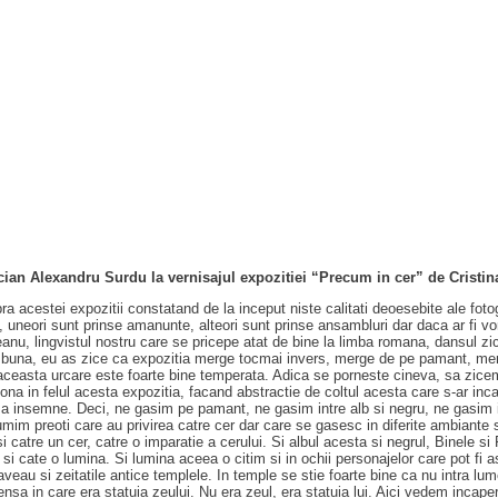
ian Alexandru Surdu la vernisajul expozitiei “Precum in cer” de Cristi
a acestei expozitii constatand de la inceput niste calitati deoesebite ale fotog
e, uneori sunt prinse amanunte, alteori sunt prinse ansambluri dar daca ar fi 
nu, lingvistul nostru care se pricepe atat de bine la limba romana, dansul zi
buna, eu as zice ca expozitia merge tocmai invers, merge de pe pamant, merge
Si aceasta urcare este foarte bine temperata. Adica se porneste cineva, sa zic
ona in felul acesta expozitia, facand abstractie de coltul acesta care s-ar inca
sa insemne. Deci, ne gasim pe pamant, ne gasim intre alb si negru, ne gasim in
im preoti care au privirea catre cer dar care se gasesc in diferite ambiante s
i catre un cer, catre o imparatie a cerului. Si albul acesta si negrul, Binele si R
si cate o lumina. Si lumina aceea o citim si in ochii personajelor care pot fi a
veau si zeitatile antice templele. In temple se stie foarte bine ca nu intra lum
ensa in care era statuia zeului. Nu era zeul, era statuia lui. Aici vedem incaper