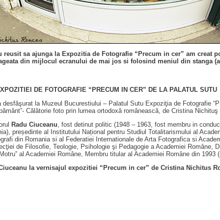
u reusit sa ajunga la Expozitia de Fotografie “Precum in cer” am creat posi
geata din mijlocul ecranului de mai jos si folosind meniul din stanga (apr
XPOZITIEI DE FOTOGRAFIE “PRECUM IN CER” DE LA PALATUL SUTU
a desfăşurat la Muzeul Bucurestiului – Palatul Sutu Expoziţia de Fotografie 
pământ”- Călătorie foto prin lumea ortodoxă românească, de Cristina Nichitu
sorul
Radu Ciuceanu
, fost detinut politic (1948 – 1963, fost membru in condu
a), președinte al Institutului Național pentru Studiul Totalitarismului al Acade
ografi din Romania si al Federatiei Internationale de Arta Fotografica si Acade
Secţiei de Filosofie, Teologie, Psihologie şi Pedagogie a Academiei Române, Dire
-Motru” al Academiei Române, Membru titular al Academiei Române din 1993 (
Ciuceanu la vernisajul expozitiei “Precum in cer” de Cristina Nichitus 