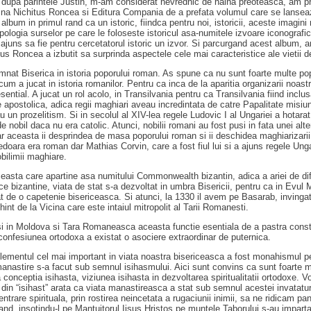
dupa parintele Justin, m-am considerat nevrednic de haina preoteasca, am pri
na Nichitus Roncea si Editura Compania de a prefata volumul care se lanseaz
bum in primul rand ca un istoric, fiindca pentru noi, istoricii, aceste imagini 
pologia surselor pe care le foloseste istoricul asa-numitele izvoare iconografic
a ajuns sa fie pentru cercetatorul istoric un izvor. Si parcurgand acest album, a
 Roncea a izbutit sa surprinda aspectele cele mai caracteristice ale vietii d
mnat Biserica in istoria poporului roman. As spune ca nu sunt foarte multe pop
 cum a jucat in istoria romanilor. Pentru ca inca de la aparitia organizarii noast
sential. A jucat un rol acolo, in Transilvania pentru ca Transilvania fiind inclu
e apostolica, adica regii maghiari aveau incredintata de catre Papalitate misi
u un prozelitism. Si in secolul al XIV-lea regele Ludovic I al Ungariei a hotara
e nobil daca nu era catolic. Atunci, nobilii romani au fost pusi in fata unei al
ar aceasta ii desprindea de masa poporului roman si ii deschidea maghiarizarii
edoara era roman dar Mathias Corvin, care a fost fiul lui si a ajuns regele Ung
obilimii maghiare.
easta care apartine asa numitului Commonwealth bizantin, adica a ariei de difuza
tice bizantine, viata de stat s-a dezvoltat in umbra Bisericii, pentru ca in Ev
at de o capetenie bisericeasca. Si atunci, la 1330 il avem pe Basarab, invingat
int de la Vicina care este intaiul mitropolit al Tarii Romanesti.
 si in Moldova si Tara Romaneasca aceasta functie esentiala de a pastra constii
i confesiunea ortodoxa a existat o asociere extraordinar de puternica.
 elementul cel mai important in viata noastra bisericeasca a fost monahismul
nastire s-a facut sub semnul isihasmului. Aici sunt convins ca sunt foarte mul
conceptia isihasta, viziunea isihasta in dezvoltarea spiritualitatii ortodoxe. V
a din “isihast” arata ca viata manastireasca a stat sub semnul acestei invatatu
rare spirituala, prin rostirea neincetata a rugaciunii inimii, sa ne ridicam pan
 cand, insotindu-l pe Mantuitorul Iisus Hristos pe muntele Taborului s-au impart