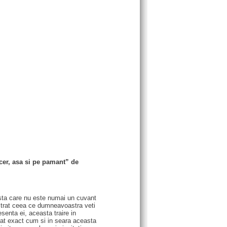
cer, asa si pe pamant” de
sta care nu este numai un cuvant
lustrat ceea ce dumneavoastra veti
enta ei, aceasta traire in
erat exact cum si in seara aceasta