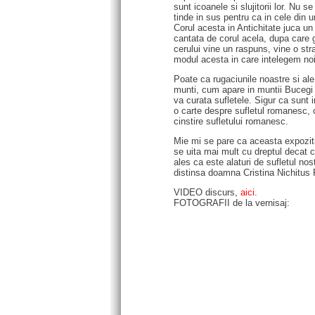
sunt icoanele si slujitorii lor. Nu 
tinde in sus pentru ca in cele din
Corul acesta in Antichitate juca un
cantata de corul acela, dupa care g
cerului vine un raspuns, vine o st
modul acesta in care intelegem noi 
Poate ca rugaciunile noastre si ale
munti, cum apare in muntii Bucegi 
va curata sufletele. Sigur ca sunt
o carte despre sufletul romanesc, c
cinstire sufletului romanesc.
Mie mi se pare ca aceasta expozit
se uita mai mult cu dreptul decat c
ales ca este alaturi de sufletul nost
distinsa doamna Cristina Nichitus
VIDEO discurs,
aici
.
FOTOGRAFII de la vernisaj: