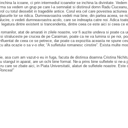
se inchina la icoane, ci prin intermediul icoanelor se inchina la divinitate. Vede
 urma sa vedem un grup pe care l-a semnalat si distinsul domn Radu Ciuceanu, 
 rol cu totul deosebit in tragediile antice. Corul era cel care povestea actiune
lasurile lor se ridica. Dumneavoastra vedeti mai bine, din partea aceea, se ridi
ralucire, o vedeti dumneavoastra acolo, care se indreapta catre noi. Adica toa
legatura dintre existent si trancendenta, dintre ceea ce este aici si ceea ce 
 romanilor, atat de amarati in zilele noastre, vor fi auzite undeva si poate ca
si straluceste pe crucea de pe Caraiman, poate ca ne va lumina si pe noi, poa
 influentat de ceea ce se petrece, dar poate ca expozitia aceasta ne spune cev
u alta ocazie o sa v-o ofer, “A sufletului romanesc cinstire”. Exista multe mo
ie, asa cum am vazut-o eu in fuga, facuta de distinsa doamna Cristina Nichit
u stangul in aparat, are un ochi bine format. Ne-a prins bine sufletele si ne-a 
ru care se zbate aici, in Piata Universitatii, alaturi de sufletele noastre. Este o
 Roncea!”