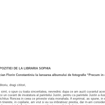
OZITIEI DE LA LIBRARIA SOPHIA
ian Florin Constantiniu la lansarea albumului de fotografie “Precum in 
oriu, dragi cititori,
 simt, o spun cu toata sinceritatea, nevrednic dupa ce am auzit cuvantul ace
 si un cuvant de invatatura al parintelui Justin, pentru ca parintele Justin a i
ichitus Roncea in ceea ce priveste viata monahala. A exprimat, as spune, in es
 in tinerete, in copilarie, am vrut si eu sa imbratisez preotia, dar m-am consid