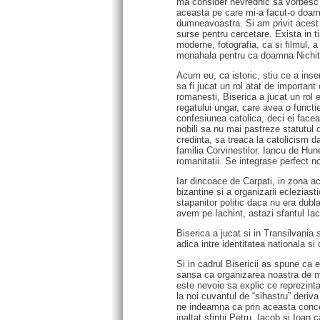
ma consider nevrednic sa vorbesc 
aceasta pe care mi-a facut-o doam
dumneavoastra. Si am privit acest al
surse pentru cercetare. Exista in ti
moderne, fotografia, ca si filmul, 
monahala pentru ca doamna Nichitus
Acum eu, ca istoric, stiu ce a inse
sa fi jucat un rol atat de important
romanesti, Biserica a jucat un rol e
regatului ungar, care avea o functi
confesiunea catolica, deci ei facea
nobili sa nu mai pastreze statutul d
credinta, sa treaca la catolicism d
familia Corvinestilor. Iancu de Hun
romanitatii. Se integrase perfect n
Iar dincoace de Carpati, in zona ac
bizantine si a organizarii eclezias
stapanitor politic daca nu era dubl
avem pe Iachint, astazi sfantul Iach
Biserica a jucat si in Transilvania
adica intre identitatea nationala s
Si in cadrul Bisericii as spune ca
sansa ca organizarea noastra de ma
este nevoie sa explic ce reprezinta 
la noi cuvantul de “sihastru” deriv
ne indeamna ca prin aceasta concent
inaltat sfintii Petru, Iacob si Ioan