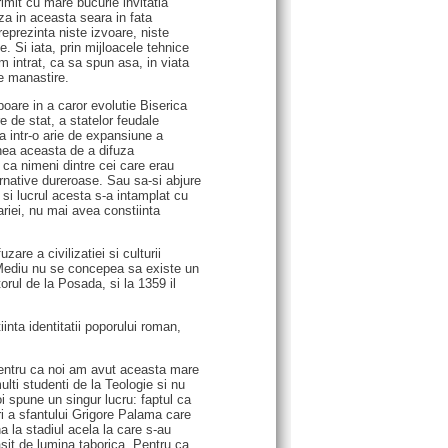
mit cu mare bucurie invitatia
a in aceasta seara in fata
reprezinta niste izvoare, niste
e. Si iata, prin mijloacele tehnice
m intrat, ca sa spun asa, in viata
e manastire.
oare in a caror evolutie Biserica
re de stat, a statelor feudale
sa intr-o arie de expansiune a
unea aceasta de a difuza
t ca nimeni dintre cei care erau
ternative dureroase. Sau sa-si abjure
 si lucrul acesta s-a intamplat cu
ariei, nu mai avea constiinta
re a civilizatiei si culturii
ul Mediu nu se concepea sa existe un
orul de la Posada, si la 1359 il
nta identitatii poporului roman,
 pentru ca noi am avut aceasta mare
ti studenti de la Teologie si nu
oi spune un singur lucru: faptul ca
ri a sfantului Grigore Palama care
a la stadiul acela la care s-au
asit de lumina taborica. Pentru ca,