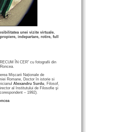
bilitatea unei vizite virtuale.
opiere, indepartare, rotire, full
“PRECUM ÎN CER” cu fotografii din
ş Roncea.
cerea Mișcarii Naționale de
miei Romane, Doctor în istorie si
micianul
Alexandru Surdu
, Filosof,
ctor al Institutului de Filosofie şi
corespondent – 1992).
Roncea