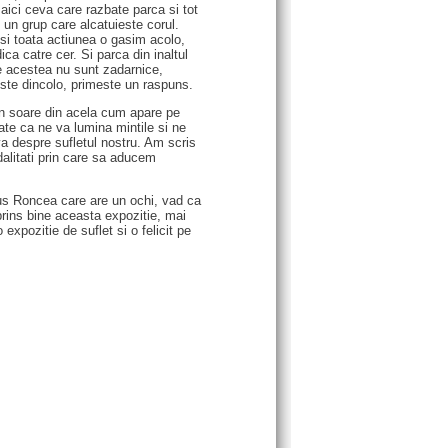
m aici ceva care razbate parca si tot
un grup care alcatuieste corul.
a si toata actiunea o gasim acolo,
ca catre cer. Si parca din inaltul
te acestea nu sunt zadarnice,
este dincolo, primeste un raspuns.
 un soare din acela cum apare pe
te ca ne va lumina mintile si ne
a despre sufletul nostru. Am scris
dalitati prin care sa aducem
us Roncea care are un ochi, vad ca
prins bine aceasta expozitie, mai
 expozitie de suflet si o felicit pe