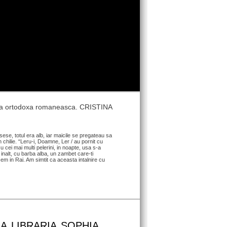
umea ortodoxa romaneasca. CRISTINA
se, totul era alb, iar maicile se pregateau sa
 chilie. “Leru-i, Doamne, Ler / au pornit cu
u cei mai multi pelerini, in noapte, usa s-a
 inalt, cu barba alba, un zambet care-ti
asem in Rai. Am simtit ca aceasta intalnire cu
A LIBRARIA SOPHIA.