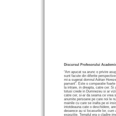
Discursul Profesorului Academic
“Am apucat sa arunc o privire asupr
sunt facute din diferite perspectiv
mi-a sugerat domnul Adrian Horezea
pamant”. Este o comparatie foarte 
la intrare, in dreapta, catre cer. 
totusi crede in Dumnezeu si ar vizi
catre cer, si-ar da seama ce vrea 
anumite persoane pe care noi le num
mainile cu care se inalta pe ei insis
intotdeauna cate o deschidere, are 
deoarece au si locasurile lor, cum a
expozitie. Templul era o cladire im