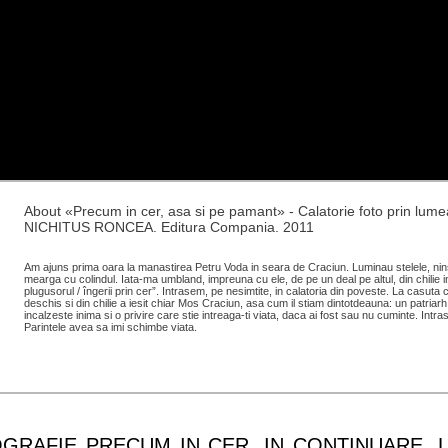
About «Precum in cer, asa si pe pamant» - Calatorie foto prin l
NICHITUS RONCEA. Editura Compania. 2011
Am ajuns prima oara la manastirea Petru Voda in seara de Craciun. Luminau stelele, ninse
mearga cu colindul. Iata-ma umbland, impreuna cu ele, de pe un deal pe altul, din chilie in
plugusorul / îngerii prin cer”. Intrasem, pe nesimtite, in calatoria din poveste. La casuta c
deschis si din chilie a iesit chiar Mos Craciun, asa cum il stiam dintotdeauna: un patriarh
incalzeste inima si o privire care stie intreaga-ti viata, daca ai fost sau nu cuminte. Intr
Parintele avea sa imi schimbe viata.
GRAFIE PRECUM IN CER, IN CONTINUARE, L