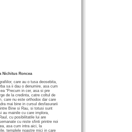
na Nichitus Roncea
rafiilor, care au o tusa deosebita,
vorba sa ii dau o denumire, asa cum
cea “Precum in cer, asa si pre
 de la credinta, catre coltul de
em, care nu este orthodox dar care
dra mai bine in cursul desfasurarii
tre Bine si Rau, si totusi sunt
i au mainile cu care implora,
aul, cu posibilitatile lui are
semanate cu niste sfinti printre noi
ea, asa cum intra aici, la
ile, templele noastre mici in care